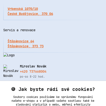
Vrbenská 1070/10
České Budějovice, 370 06
Servis a renovace
Štěpánovice 64
Štěpánovice, 373 73
Miroslav Novák
+420 737668004
po-so 8-22 hod.
info@renovacekuze.cz
🍪 Jak byste rádi své cookies?
Soubory cookies používáme ke správnému fungování
našeho e-shopu a v případě vašeho souhlasu také ke
sledování statistik o webu, měření efektivity