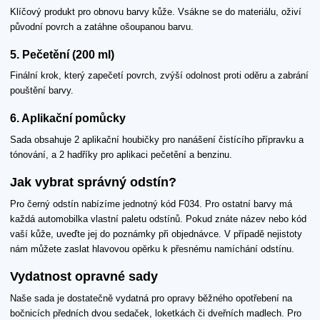
Klíčový produkt pro obnovu barvy kůže. Vsákne se do materiálu, oživí
původní povrch a zatáhne ošoupanou barvu.
5. Pečetění (200 ml)
Finální krok, který zapečetí povrch, zvýší odolnost proti oděru a zabrání
pouštění barvy.
6. Aplikační pomůcky
Sada obsahuje 2 aplikační houbičky pro nanášení čistícího přípravku a
tónování, a 2 hadříky pro aplikaci pečetění a benzinu.
Jak vybrat správný odstín?
Pro černý odstín nabízíme jednotný kód F034. Pro ostatní barvy má
každá automobilka vlastní paletu odstínů. Pokud znáte název nebo kód
vaší kůže, uveďte jej do poznámky při objednávce. V případě nejistoty
nám můžete zaslat hlavovou opěrku k přesnému namíchání odstínu.
Vydatnost opravné sady
Naše sada je dostatečně vydatná pro opravy běžného opotřebení na
bočnicích předních dvou sedaček, loketkách či dveřních madlech. Pro