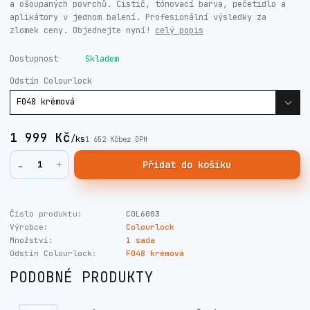
a ošoupaných povrchů. Čistič, tónovací barva, pečetidlo a
aplikátory v jednom balení. Profesionální výsledky za
zlomek ceny. Objednejte nyní!
celý popis
Dostupnost
Skladem
Odstín Colourlock
1 999 Kč
/
ks
1 652 Kč
bez DPH
Přidat do košíku
Číslo produktu:
COL6003
Výrobce:
Colourlock
Množství:
1 sada
Odstín Colourlock:
F048 krémová
PODOBNÉ PRODUKTY