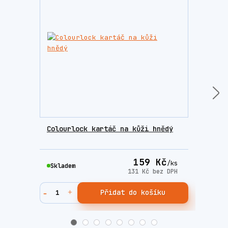
Colourlock kartáč na kůži hnědý
Colo
příp
159 Kč
/
ks
Skladem
Skla
131 Kč
bez DPH
Přidat do košíku