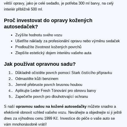
větší opravy, jako je celé sedadlo, je potřeba 300 ml barvy, na celý
interiér přibližně 500 ml.
Proč investovat do opravy kožených
autosedaček?
Zvýšíte hodnotu svého vozu
Ušetříte náklady za profesionální opravu nebo výměnu sedaček
Prodloužíte životnost kožených povrchů
Zlepšíte estetický dojem interiéru vašeho auta
Jak používat opravnou sadu?
Důkladně očistěte povrch pomocí Stark čistícího přípravku
Odmastěte kůži benzinem
Jemně přebruste povrch brusnou houbou
Aplikujte Leder Fresh Tónování pro obnovu barvy
Zapečeťte povrch pro dlouhotrvající ochranu
S naší
opravnou sadou na kožené autosedačky
můžete snadno a
efektivně obnovit vzhled vašeho vozu. Neváhejte a objednejte si ji ještě
dnes za výhodnou cenu 1999 Kč. Investice do péče o vaše auto se
vám mnohonásobně vrátí!