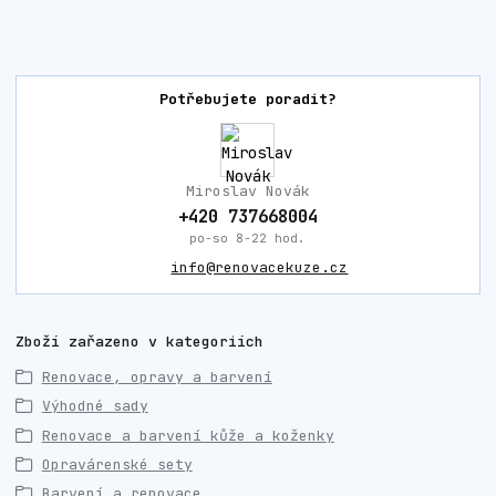
Potřebujete poradit?
Miroslav Novák
+420 737668004
po-so 8-22 hod.
info@renovacekuze.cz
Zboží zařazeno v kategoriích
Renovace, opravy a barvení
Výhodné sady
Renovace a barvení kůže a koženky
Opravárenské sety
Barvení a renovace