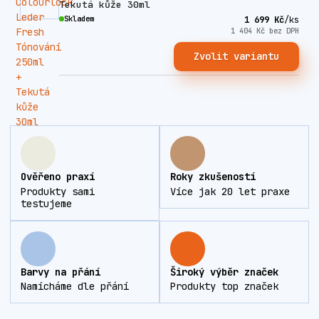
Tekutá kůže 30ml
Skladem
1 699 Kč
/
ks
1 404 Kč
bez DPH
Zvolit variantu
Ověřeno praxí
Roky zkušeností
Produkty sami
Více jak 20 let praxe
testujeme
Barvy na přání
Široký výběr značek
Namícháme dle přání
Produkty top značek