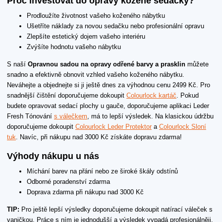
Proč investovat do opravy kožené sedačky?
Prodloužíte životnost vašeho koženého nábytku
Ušetříte náklady za novou sedačku nebo profesionální opravu
Zlepšíte estetický dojem vašeho interiéru
Zvýšíte hodnotu vašeho nábytku
S naší
Opravnou sadou na opravy odřené barvy a prasklin
můžete
snadno a efektivně obnovit vzhled vašeho koženého nábytku.
Neváhejte a objednejte si ji ještě dnes za výhodnou cenu 2499 Kč. Pro
snadnější čištění doporučujeme dokoupit
Colourlock kartáč
. Pokud
budete opravovat sedací plochy u gauče, doporučujeme aplikaci Leder
Fresh Tónování
s válečkem
, má to lepší výsledek. Na klasickou údržbu
doporučujeme dokoupit
Colourlock Leder Protektor
a
Colourlock Sloní
tuk
. Navíc, při nákupu nad 3000 Kč získáte dopravu zdarma!
Výhody nákupu u nás
Míchání barev na přání nebo ze široké škály odstínů
Odborné poradenství zdarma
Doprava zdarma při nákupu nad 3000 Kč
TIP:
Pro ještě lepší výsledky doporučujeme dokoupit natírací váleček s
vaničkou. Práce s ním je jednodušší a výsledek vypadá profesionálněji.