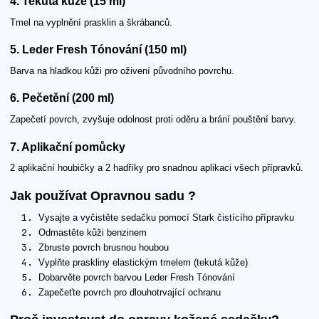
4. Tekutá kůže (15 ml)
Tmel na vyplnění prasklin a škrábanců.
5. Leder Fresh Tónování (150 ml)
Barva na hladkou kůži pro oživení původního povrchu.
6. Pečetění (200 ml)
Zapečetí povrch, zvyšuje odolnost proti oděru a brání pouštění barvy.
7. Aplikační pomůcky
2 aplikační houbičky a 2 hadříky pro snadnou aplikaci všech přípravků.
Jak používat Opravnou sadu ?
Vysajte a vyčistěte sedačku pomocí Stark čistícího přípravku
Odmastěte kůži benzinem
Zbruste povrch brusnou houbou
Vyplňte praskliny elastickým tmelem (tekutá kůže)
Dobarvěte povrch barvou Leder Fresh Tónování
Zapečeťte povrch pro dlouhotrvající ochranu