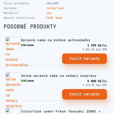
Číslo produktu:
COL6005
Výrobce:
Colourlock
Množství:
1ks
Odstín Colourlock:
F035 šedá
PODOBNÉ PRODUKTY
Opravná sada na kožené autosedačky
Skladem
1 999 Kč
/
ks
1 652 Kč
bez DPH
Zvolit variantu
Velká opravná sada na sedací soupravy
Skladem
5 000 Kč
/
ks
4 132 Kč
bez DPH
Zvolit variantu
Colourlock Leder Fresh Tónování 250ml +