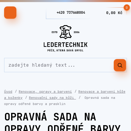
0
+420 737668004
0,00 Kč
Úvod
Renovace, opravy a barvení
Renovace a barvení kůže
a koženky
Renovační sady na kůži
Opravná sada na
opravy odřené barvy a prasklin
OPRAVNÁ SADA NA
OPRAVY ODŘENÉ BARVY