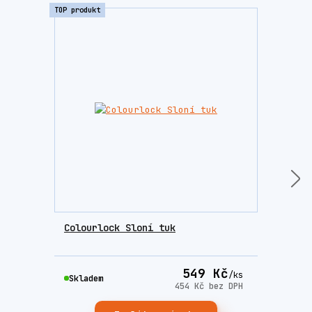
TOP produkt
Colourlock Sloní tuk
Brus
549 Kč
/
ks
Skla
Skladem
454 Kč
bez DPH