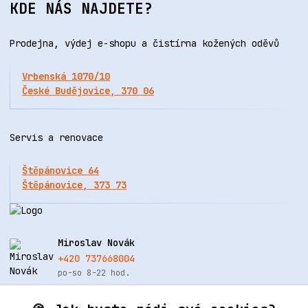
KDE NÁS NAJDETE?
Prodejna, výdej e-shopu a čistírna kožených oděvů
Vrbenská 1070/10
České Budějovice, 370 06
Servis a renovace
Štěpánovice 64
Štěpánovice, 373 73
Miroslav Novák
+420 737668004
po-so 8-22 hod.
info@renovacekuze.cz