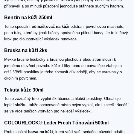
přípravek a po minutě působení jednoduše stáhnete suchým hadrem.
Benzin na kůži 250ml
Tento speciální
odmašťovač na kůži
odstraní povrchovou mastnotu,
pot a tuky, které by jinak bránily správnému přilnutí barvy. Je to klíčový
krok pro dlouhotrvající výsledek renovace.
Bruska na kůži 2ks
Měkké brusné houbičky s brusnou plochou z obou stran slouží k
jemnému otevření povrchu kůže. Díky tomu se barva lépe vtahuje a
drží. Větší praskliny je třeba zbrousit důkladněji, aby se vyrovnaly s
okolním povrchem.
Tekutá kůže 30ml
Tento zázračný tmel vyplní škrábance a hlubší praskliny. Obsahuje
lepící složku, takže opravované místo nejen vyplní, ale i zacelí. Nanáší
se ve více tenčích vrstvách pro nejlepší výsledek.
COLOURLOCK® Leder Fresh Tónování 500ml
Profesionální
barva na kůži
, která vrátí vaší sedačce původní odstín