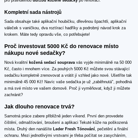
pro pravidelnou
údržbu kožené sedačky
po renovaci.
Kompletní sada nástrojů
Sada obsahuje také aplikační houbičku, dřevěnou špachtli, aplikační
váleček s vaničkou, dva roztírací hadříky a podrobný návod krok za
krokem. Máte tedy opravdu vše, co potřebujete!
Proč investovat 5000 Kč do renovace místo
nákupu nové sedačky?
Nová kvalitní
kožená sedací souprava
vás vyjde minimálně na 50 000
Kč, často i mnohem více. Za pouhých 5000 Kč můžete svou stávající
sedačku kompletně zrenovovat a vrátit jí vzhled jako nové. Ušetříte tak
minimálně 45 000 Kč! Navíc vaše sedačka je už „zaběhnutá", pohodlná
a má své místo ve vašem domově. Proč ji vyměňovat, když ji můžete
zachránit?
Jak dlouho renovace trvá?
Samotná práce zabere přibližně jeden víkend. První den provedete
čištění, odmašťování, broušení a aplikaci Tekuté kůže na poškozená
místa. Druhý den nanášíte
Leder Fresh Tónování
, pečetění a finální
ochranu. Mezi jednotlivými vrstvami je třeba počítat se zasycháním,