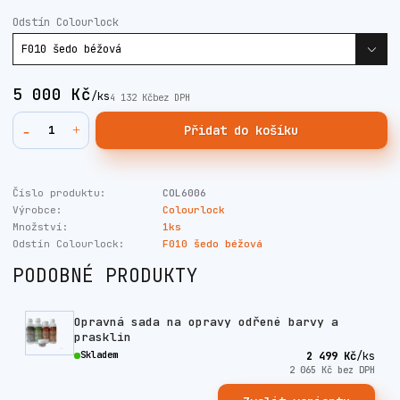
Odstín Colourlock
5 000 Kč
/
ks
4 132 Kč
bez DPH
Přidat do košíku
Číslo produktu:
COL6006
Výrobce:
Colourlock
Množství:
1ks
Odstín Colourlock:
F010 šedo béžová
PODOBNÉ PRODUKTY
Opravná sada na opravy odřené barvy a
prasklin
Skladem
2 499 Kč
/
ks
2 065 Kč
bez DPH