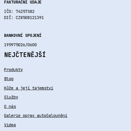
FAKTURAČNÍ ÚDAJE
IČO: 74257382
DIČ: CZ8508121391
BANKOVNÍ SPOJENÍ
195975026/0600
NEJČTENĚJŠÍ
Produkty
Blog
Kůže a její tajemství
Služby
O nás
Galerie oprav autočalounění
Videa