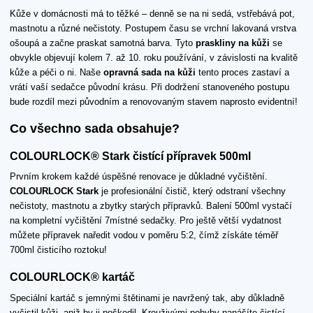
Kůže v domácnosti má to těžké – denně se na ni sedá, vstřebává pot,
mastnotu a různé nečistoty. Postupem času se vrchní lakovaná vrstva
ošoupá a začne praskat samotná barva. Tyto
praskliny na kůži
se
obvykle objevují kolem 7. až 10. roku používání, v závislosti na kvalitě
kůže a péči o ni. Naše
opravná sada na kůži
tento proces zastaví a
vrátí vaší sedačce původní krásu. Při dodržení stanoveného postupu
bude rozdíl mezi původním a renovovaným stavem naprosto evidentní!
Co všechno sada obsahuje?
COLOURLOCK® Stark čistící přípravek 500ml
Prvním krokem každé úspěšné renovace je důkladné vyčištění.
COLOURLOCK Stark
je profesionální čistič, který odstraní všechny
nečistoty, mastnotu a zbytky starých přípravků. Balení 500ml vystačí
na kompletní vyčištění 7místné sedačky. Pro ještě větší vydatnost
můžete přípravek naředit vodou v poměru 5:2, čímž získáte téměř
700ml čisticího roztoku!
COLOURLOCK® kartáč
Speciální kartáč s jemnými štětinami je navržený tak, aby důkladně
vyčistil kůži, aniž by ji poškodil. Krouživými pohyby nanášíte čistící