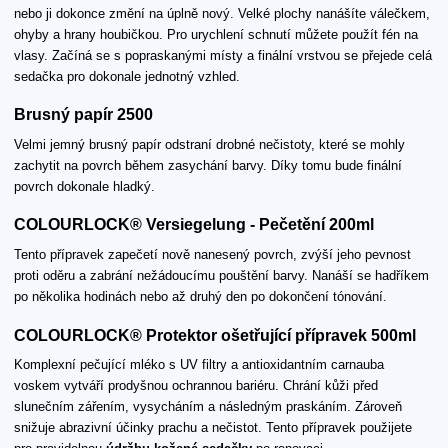
nebo ji dokonce změní na úplně nový. Velké plochy nanášíte válečkem,
ohyby a hrany houbičkou. Pro urychlení schnutí můžete použít fén na
vlasy. Začíná se s popraskanými místy a finální vrstvou se přejede celá
sedačka pro dokonale jednotný vzhled.
Brusný papír 2500
Velmi jemný brusný papír odstraní drobné nečistoty, které se mohly
zachytit na povrch během zasychání barvy. Díky tomu bude finální
povrch dokonale hladký.
COLOURLOCK® Versiegelung - Pečetění 200ml
Tento přípravek zapečetí nově nanesený povrch, zvýší jeho pevnost
proti oděru a zabrání nežádoucímu pouštění barvy. Nanáší se hadříkem
po několika hodinách nebo až druhý den po dokončení tónování.
COLOURLOCK® Protektor ošetřující přípravek 500ml
Komplexní pečující mléko s UV filtry a antioxidantním carnauba
voskem vytváří prodyšnou ochrannou bariéru. Chrání kůži před
slunečním zářením, vysycháním a následným praskáním. Zároveň
snižuje abrazivní účinky prachu a nečistot. Tento přípravek použijete