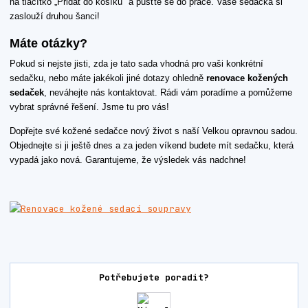
na tlačítko „Přidat do košíku" a pusťte se do práce. Vaše sedačka si
zaslouží druhou šanci!
Máte otázky?
Pokud si nejste jisti, zda je tato sada vhodná pro vaši konkrétní
sedačku, nebo máte jakékoli jiné dotazy ohledně
renovace kožených
sedaček
, neváhejte nás kontaktovat. Rádi vám poradíme a pomůžeme
vybrat správné řešení. Jsme tu pro vás!
Dopřejte své kožené sedačce nový život s naší Velkou opravnou sadou.
Objednejte si ji ještě dnes a za jeden víkend budete mít sedačku, která
vypadá jako nová. Garantujeme, že výsledek vás nadchne!
Potřebujete poradit?