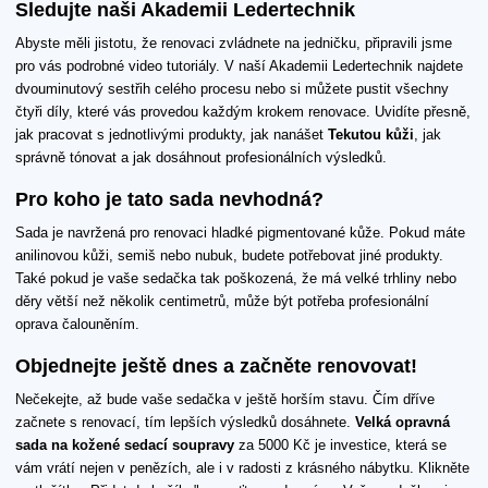
Sledujte naši Akademii Ledertechnik
Abyste měli jistotu, že renovaci zvládnete na jedničku, připravili jsme
pro vás podrobné video tutoriály. V naší Akademii Ledertechnik najdete
dvouminutový sestřih celého procesu nebo si můžete pustit všechny
čtyři díly, které vás provedou každým krokem renovace. Uvidíte přesně,
jak pracovat s jednotlivými produkty, jak nanášet
Tekutou kůži
, jak
správně tónovat a jak dosáhnout profesionálních výsledků.
Pro koho je tato sada nevhodná?
Sada je navržená pro renovaci hladké pigmentované kůže. Pokud máte
anilinovou kůži, semiš nebo nubuk, budete potřebovat jiné produkty.
Také pokud je vaše sedačka tak poškozená, že má velké trhliny nebo
děry větší než několik centimetrů, může být potřeba profesionální
oprava čalouněním.
Objednejte ještě dnes a začněte renovovat!
Nečekejte, až bude vaše sedačka v ještě horším stavu. Čím dříve
začnete s renovací, tím lepších výsledků dosáhnete.
Velká opravná
sada na kožené sedací soupravy
za 5000 Kč je investice, která se
vám vrátí nejen v penězích, ale i v radosti z krásného nábytku. Klikněte