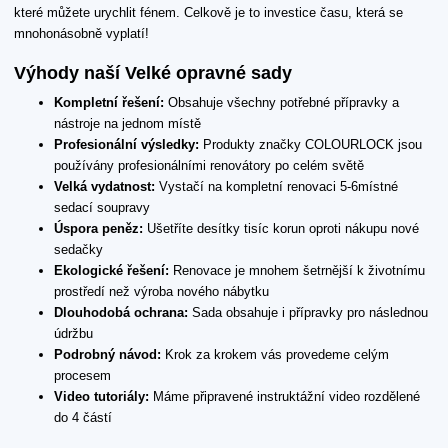
které můžete urychlit fénem. Celkově je to investice času, která se
mnohonásobně vyplatí!
Výhody naší Velké opravné sady
Kompletní řešení:
Obsahuje všechny potřebné přípravky a
nástroje na jednom místě
Profesionální výsledky:
Produkty značky COLOURLOCK jsou
používány profesionálními renovátory po celém světě
Velká vydatnost:
Vystačí na kompletní renovaci 5-6místné
sedací soupravy
Úspora peněz:
Ušetříte desítky tisíc korun oproti nákupu nové
sedačky
Ekologické řešení:
Renovace je mnohem šetrnější k životnímu
prostředí než výroba nového nábytku
Dlouhodobá ochrana:
Sada obsahuje i přípravky pro následnou
údržbu
Podrobný návod:
Krok za krokem vás provedeme celým
procesem
Video tutoriály:
Máme připravené instruktážní video rozdělené
do 4 částí