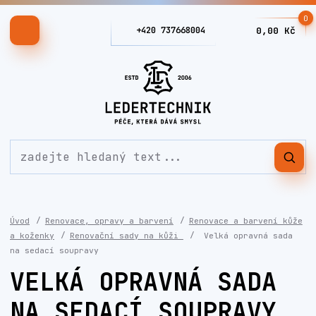
0
+420 737668004
0,00 Kč
Úvod
Renovace, opravy a barvení
Renovace a barvení kůže
a koženky
Renovační sady na kůži
Velká opravná sada
na sedací soupravy
VELKÁ OPRAVNÁ SADA
NA SEDACÍ SOUPRAVY