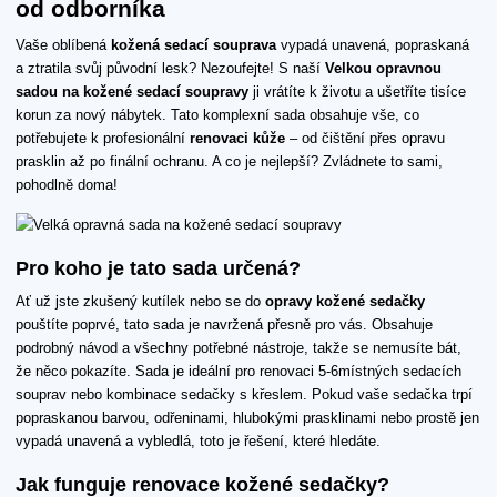
od odborníka
Vaše oblíbená
kožená sedací souprava
vypadá unavená, popraskaná
a ztratila svůj původní lesk? Nezoufejte! S naší
Velkou opravnou
sadou na kožené sedací soupravy
ji vrátíte k životu a ušetříte tisíce
korun za nový nábytek. Tato komplexní sada obsahuje vše, co
potřebujete k profesionální
renovaci kůže
– od čištění přes opravu
prasklin až po finální ochranu. A co je nejlepší? Zvládnete to sami,
pohodlně doma!
Pro koho je tato sada určená?
Ať už jste zkušený kutílek nebo se do
opravy kožené sedačky
pouštíte poprvé, tato sada je navržená přesně pro vás. Obsahuje
podrobný návod a všechny potřebné nástroje, takže se nemusíte bát,
že něco pokazíte. Sada je ideální pro renovaci 5-6místných sedacích
souprav nebo kombinace sedačky s křeslem. Pokud vaše sedačka trpí
popraskanou barvou, odřeninami, hlubokými prasklinami nebo prostě jen
vypadá unavená a vybledlá, toto je řešení, které hledáte.
Jak funguje renovace kožené sedačky?