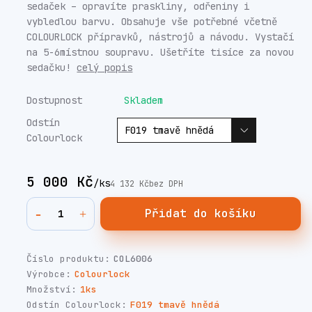
sedaček – opravíte praskliny, odřeniny i
vybledlou barvu. Obsahuje vše potřebné včetně
COLOURLOCK přípravků, nástrojů a návodu. Vystačí
na 5-6místnou soupravu. Ušetříte tisíce za novou
sedačku!
celý popis
Dostupnost
Skladem
Odstín
Colourlock
5 000 Kč
/
ks
4 132 Kč
bez DPH
Přidat do košíku
Číslo produktu:
COL6006
Výrobce:
Colourlock
Množství:
1ks
Odstín Colourlock:
F019 tmavě hnědá