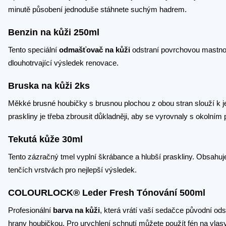
minutě působení jednoduše stáhnete suchým hadrem.
Benzin na kůži 250ml
Tento speciální
odmašťovač na kůži
odstraní povrchovou mastnotu,
dlouhotrvající výsledek renovace.
Bruska na kůži 2ks
Měkké brusné houbičky s brusnou plochou z obou stran slouží k j
praskliny je třeba zbrousit důkladněji, aby se vyrovnaly s okolní
Tekutá kůže 30ml
Tento zázračný tmel vyplní škrábance a hlubší praskliny. Obsahuje 
tenčích vrstvách pro nejlepší výsledek.
COLOURLOCK® Leder Fresh Tónování 500ml
Profesionální
barva na kůži
, která vrátí vaší sedačce původní od
hrany houbičkou. Pro urychlení schnutí můžete použít fén na vlas