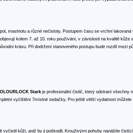
pot, mastnotu a různé nečistoty. Postupem času se vrchní lakovaná
bjevují kolem 7. až 10. roku používání, v závislosti na kvalitě kůže 
 původní krásu. Při dodržení stanoveného postupu bude rozdíl mezi 
OLOURLOCK Stark
je profesionální čistič, který odstraní všechny n
pletní vyčištění 7místné sedačky. Pro ještě větší vydatnost můžete 
vyčistil kůži, aniž by ji poškodil. Krouživými pohyby nanášíte čistíc