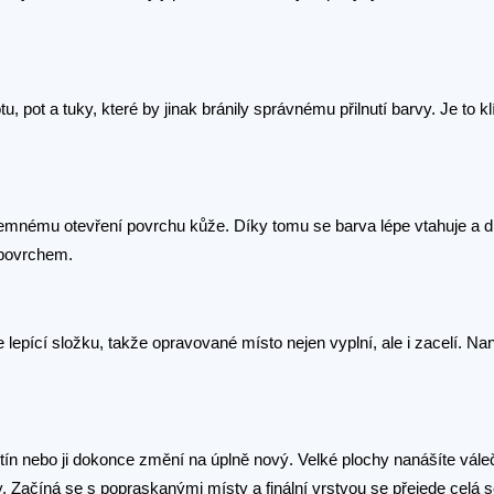
 pot a tuky, které by jinak bránily správnému přilnutí barvy. Je to k
emnému otevření povrchu kůže. Díky tomu se barva lépe vtahuje a dr
m povrchem.
lepící složku, takže opravované místo nejen vyplní, ale i zacelí. Na
stín nebo ji dokonce změní na úplně nový. Velké plochy nanášíte vál
y. Začíná se s popraskanými místy a finální vrstvou se přejede celá 