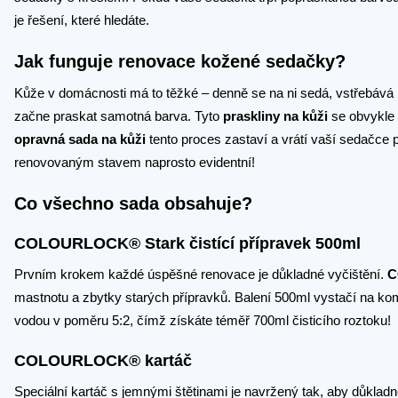
je řešení, které hledáte.
Jak funguje renovace kožené sedačky?
Kůže v domácnosti má to těžké – denně se na ni sedá, vstřebává 
začne praskat samotná barva. Tyto
praskliny na kůži
se obvykle o
opravná sada na kůži
tento proces zastaví a vrátí vaší sedačce
renovovaným stavem naprosto evidentní!
Co všechno sada obsahuje?
COLOURLOCK® Stark čistící přípravek 500ml
Prvním krokem každé úspěšné renovace je důkladné vyčištění.
C
mastnotu a zbytky starých přípravků. Balení 500ml vystačí na kom
vodou v poměru 5:2, čímž získáte téměř 700ml čisticího roztoku!
COLOURLOCK® kartáč
Speciální kartáč s jemnými štětinami je navržený tak, aby důkladně 