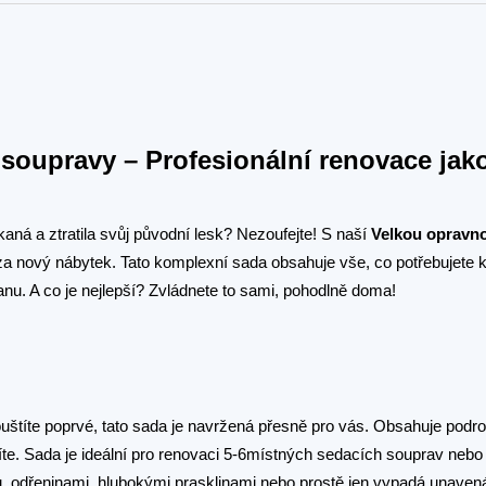
soupravy – Profesionální renovace jak
ná a ztratila svůj původní lesk? Nezoufejte! S naší
Velkou opravn
un za nový nábytek. Tato komplexní sada obsahuje vše, co potřebujete k
ranu. A co je nejlepší? Zvládnete to sami, pohodlně doma!
uštíte poprvé, tato sada je navržená přesně pro vás. Obsahuje podr
íte. Sada je ideální pro renovaci 5-6místných sedacích souprav neb
odřeninami, hlubokými prasklinami nebo prostě jen vypadá unavená 