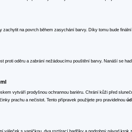
ly zachytit na povrch během zasychání barvy. Díky tomu bude fináln
st proti oděru a zabrání nežádoucímu pouštění barvy. Nanáší se had
0ml
voskem vytváří prodyšnou ochrannou bariéru. Chrání kůži před slune
nky prachu a nečistot. Tento přípravek použijete pro pravidelnou
úd
ční váleček s vaničkou, dva roztírací hadříky a podrobný návod krok