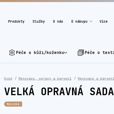
Produkty
Služby
O nás
O nákupu
Více
Péče o kůži/koženku
Péče o text
Úvod
Renovace, opravy a barvení
Renovace a barven
VELKÁ OPRAVNÁ SADA
Novinka