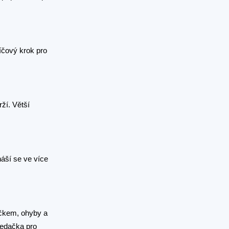
líčový krok pro
ží. Větší
náší se ve více
ečkem, ohyby a
sedačka pro