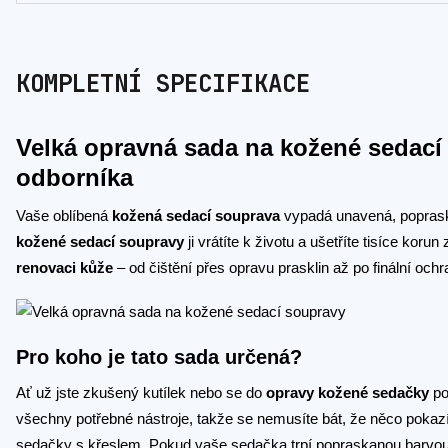
KOMPLETNÍ SPECIFIKACE
Velká opravná sada na kožené sedací 
odborníka
Vaše oblíbená
kožená sedací souprava
vypadá unavená, popraska
kožené sedací soupravy
ji vrátíte k životu a ušetříte tisíce kor
renovaci kůže
– od čištění přes opravu prasklin až po finální och
Pro koho je tato sada určená?
Ať už jste zkušený kutílek nebo se do
opravy kožené sedačky
po
všechny potřebné nástroje, takže se nemusíte bát, že něco pokaz
sedačky s křeslem. Pokud vaše sedačka trpí popraskanou barvou, 