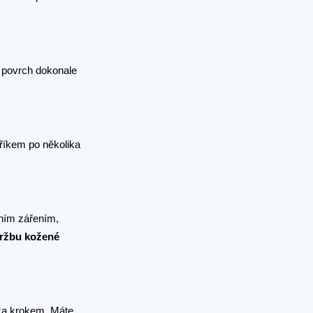
í povrch dokonale
říkem po několika
čním zářením,
ržbu kožené
 za krokem. Máte