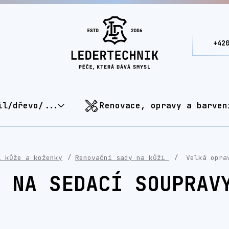
+42
il/dřevo/...
Renovace, opravy a barven
í kůže a koženky
Renovační sady na kůži
Velká oprav
 NA SEDACÍ SOUPRAV