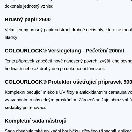
dokonale jednotný vzhled.
Brusný papír 2500
Velmi jemný brusný papír odstraní drobné nečistoty, které se moh
hladký.
COLOURLOCK® Versiegelung - Pečetění 200ml
Tento přípravek zapečetí nově nanesený povrch, zvýší jeho pevno
hodinách nebo až druhý den po dokončení tónování.
COLOURLOCK® Protektor ošetřující přípravek 50
Komplexní pečující mléko s UV filtry a antioxidantním carnauba 
vysycháním a následným praskáním. Zároveň snižuje abrazivní úči
sedačky
po renovaci.
Kompletní sada nástrojů
Sada obsahuje také aplikační houbičku, dřevěnou špachtli, aplika