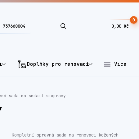
0
0 737668004
0,00 Kč
í
Doplňky pro renovaci
Více
ná sada na sedací soupravy
Y
Kompletní opravná sada na renovaci kožených