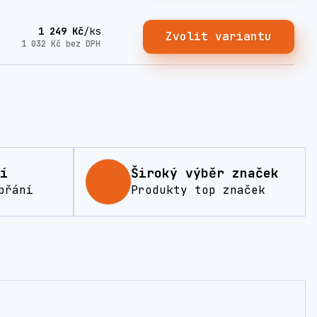
1 249 Kč
/
ks
Zvolit variantu
1 032 Kč
bez DPH
í
Široký výběr značek
přání
Produkty top značek