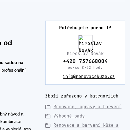
Potřebujete poradit?
o od
Miroslav Novák
+420 737668004
ou sadou na
po-so 8-22 hod.
 profesionální
info@renovacekuze.cz
Zboží zařazeno v kategoriích
Renovace, opravy a barvení
obný návod a
Výhodné sady
o kombinace
Renovace a barvení kůže a
a vybledlá, toto