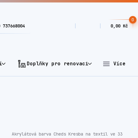
0
0 737668004
0,00 Kč
í
Doplňky pro renovaci
Více
Akrylátová barva Cheds Kresba na textil ve 33