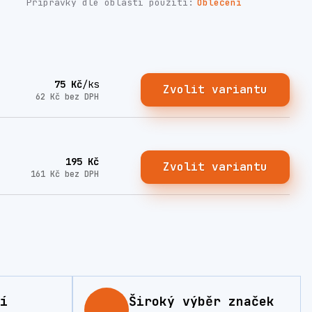
Přípravky dle oblasti použití:
Oblečení
75 Kč
/
ks
Zvolit variantu
62 Kč
bez DPH
195 Kč
Zvolit variantu
161 Kč
bez DPH
í
Široký výběr značek