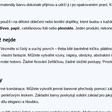
o materiály barvu dokonale přijmou a udrží ji i po opakovaném praní.
oužít i na dětské oblečení nebo textilní doplňky, které budou v kaž
dřevo
,
papír
, celofánovou folii nebo
plexisklo
. Jeden produkt, nekon
ž nejde
. Vezměte si čistý a suchý povrch – třeba bílé bavlněné tričko, plátě
lastní fantazie. Můžete vytvářet vzory, nápisy, obrázky, abstraktní 
áte hotovo. Žádné fixování žehličkou, žádné složité postupy. Prost
y
jemné kombinace. Můžete vytvořit jemné barevné přechody pomocí zá
 perleťovým leskem. Základní barvy poskytují solidní základ pro jakýk
dílu eleganci a hloubku.