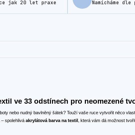
ce jak 20 let praxe
Namícháme dle 
extil ve 33 odstínech pro neomezené tv
é boty nebo nudný bavlněný šátek? Touží vaše ruce vytvořit něco vlastn
– spolehlivá
akrylátová barva na textil
, která vám dá možnost tvoři