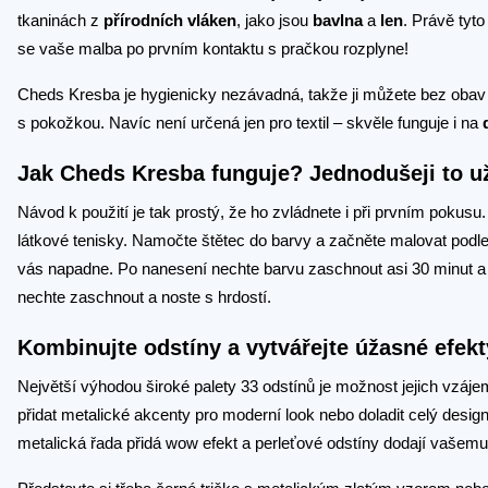
tkaninách z
přírodních vláken
, jako jsou
bavlna
a
len
. Právě tyt
se vaše malba po prvním kontaktu s pračkou rozplyne!
Cheds Kresba je hygienicky nezávadná, takže ji můžete bez obav p
s pokožkou. Navíc není určená jen pro textil – skvěle funguje i na
Jak Cheds Kresba funguje? Jednodušeji to u
Návod k použití je tak prostý, že ho zvládnete i při prvním pokusu
látkové tenisky. Namočte štětec do barvy a začněte malovat podle v
vás napadne. Po nanesení nechte barvu zaschnout asi 30 minut a m
nechte zaschnout a noste s hrdostí.
Kombinujte odstíny a vytvářejte úžasné efekt
Největší výhodou široké palety 33 odstínů je možnost jejich vzá
přidat metalické akcenty pro moderní look nebo doladit celý design
metalická řada přidá wow efekt a perleťové odstíny dodají vašemu 