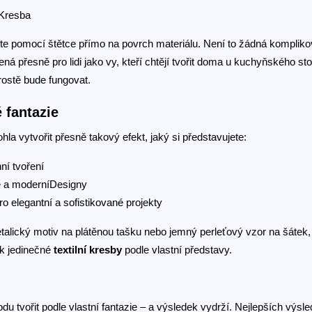
te pomocí štětce přímo na povrch materiálu. Není to žádná komplik
čená přesně pro lidi jako vy, kteří chtějí tvořit doma u kuchyňského st
rostě bude fungovat.
é fantazie
a vytvořit přesně takový efekt, jaký si představujete:
ní tvoření
é a moderníDesigny
 elegantní a sofistikované projekty
etalický motiv na plátěnou tašku nebo jemný perleťový vzor na šátek,
ak jedinečné
textilní kresby
podle vlastní představy.
odu tvořit podle vlastní fantazie – a výsledek vydrží. Nejlepších výs