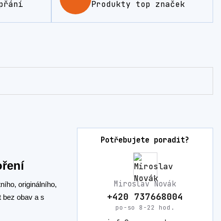
přání
Produkty top značek
Potřebujete poradit?
oření
Miroslav Novák
ího, originálního,
+420 737668004
t bez obav a s
po-so 8-22 hod.