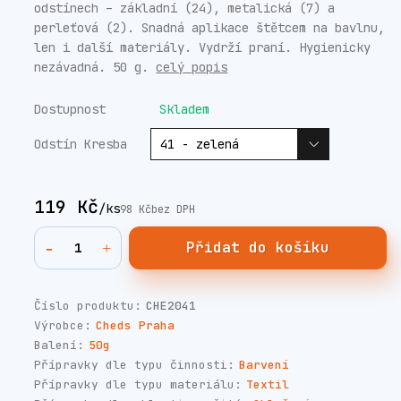
odstínech – základní (24), metalická (7) a
perleťová (2). Snadná aplikace štětcem na bavlnu,
len i další materiály. Vydrží praní. Hygienicky
nezávadná. 50 g.
celý popis
Dostupnost
Skladem
Odstín Kresba
119 Kč
/
ks
98 Kč
bez DPH
Přidat do košíku
Číslo produktu:
CHE2041
Výrobce:
Cheds Praha
Balení:
50g
Přípravky dle typu činnosti:
Barvení
Přípravky dle typu materiálu:
Textil