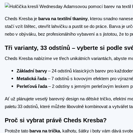
Cheds Kresba je
barva na textilní tkaniny
, kterou snadno nanese
stačí vzít štětec, otevřít lahvičku a pustit se do práce. Barva je ur
nebo v obýváku, bez profesionálního vybavení a s jistotou, že to p
Tři varianty, 33 odstínů – vyberte si podle sv
Cheds Kresba nabízíme ve třech unikátních variantách, abyste mohl
Základní barvy
– 24 odstínů klasických barev pro každoden
Metalická řada
– 7 odstínů s kovovým efektem pro výrazn
Perleťová řada
– 2 odstíny s jemným perleťovým leskem pro
Ať už plánujete veselý barevný design na dětské tričko, efektní m
paletu 33 odstínů, které můžete libovolně kombinovat a vytvářet t
Proč si vybrat právě Cheds Kresba?
Protože tato
barva na trička
, kalhoty, šátky i boty vám dává svob