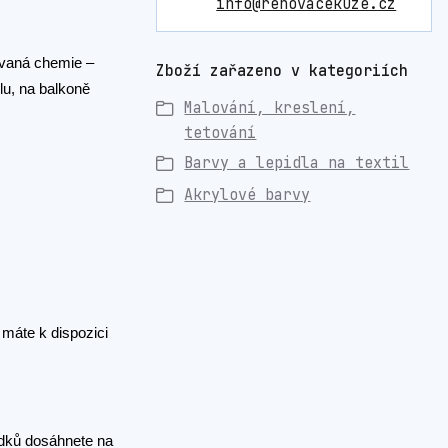
info@renovacekuze.cz
ovaná chemie –
Zboží zařazeno v kategoriích
olu, na balkoně
Malování, kreslení,
tetování
Barvy a lepidla na textil
Akrylové barvy
 máte k dispozici
ledků dosáhnete na