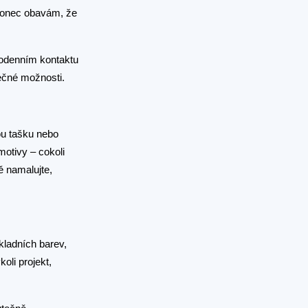
 Konec obavám, že
dodenním kontaktu
ečné možnosti.
nou tašku nebo
motivy – cokoli
ě namalujte,
kladních barev,
oli projekt,