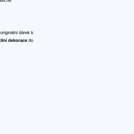
utečně
riginální dárek k
tilní dekorace
do