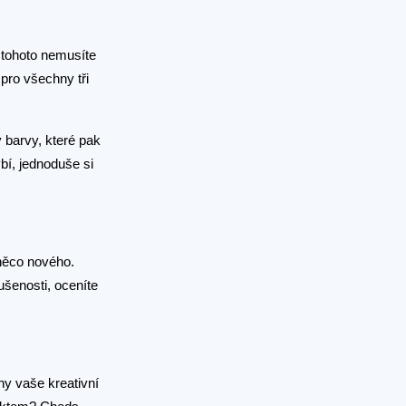
e tohoto nemusíte
 pro všechny tři
y barvy, které pak
ybí, jednoduše si
 něco nového.
ušenosti, oceníte
ny vaše kreativní