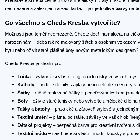
Představte si třeba černé tričko s metalickým zlatým vzorem nebo
neomezené a záleží jen na vaší fantazii, jak jednotlivé
barvy na te
Co všechno s Cheds Kresba vytvoříte?
Možnosti jsou téměř neomezené. Chcete dceři namalovat na tričko j
narozeninám – třeba ručně malovaný šátek s osobním vzkazem v p
bytu nebo oživit staré plátěné boty novým metalickým designem?
Cheds Kresba je ideální pro:
Trička
– vytvořte si vlastní originální kousky ve všech mys
Kalhoty
– přidejte detaily, záplaty nebo celoplošné vzory s
Šátky
– ručně malované šátky s perleťovým leskem jsou 
Boty
– oživte staré tenisky nebo vytvořte umělecké dílo na
Tašky a batohy
– praktické a zároveň stylové s jedinečný
Textilní umění
– plátna, polštáře, závěsy ve vašich oblíben
Dětské projekty
– bezpečná barva pro kreativní tvoření s d
Textilní módu
– navrhněte si vlastní módní kousky s profe