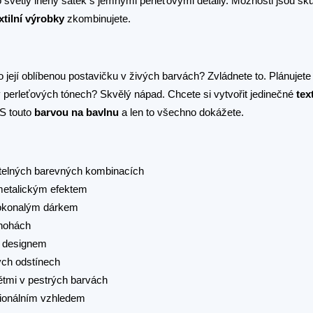
 světlý lněný šátek s jemnými perleťovými detaily. Možnosti jsou sk
xtilní výrobky
zkombinujete.
ejí oblíbenou postavičku v živých barvách? Zvládnete to. Plánujete o
erleťových tónech? Skvělý nápad. Chcete si vytvořit jedinečné
tex
 S touto
barvou na bavlnu
a len to všechno dokážete.
litelných barevných kombinacích
 metalickým efektem
dokonalým dárkem
 nohách
m designem
ých odstínech
ětmi v pestrých barvách
sionálním vzhledem