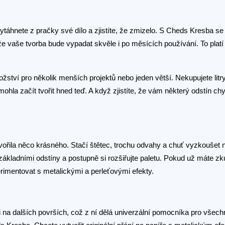
vytáhnete z pračky své dílo a zjistíte, že zmizelo. S Cheds Kresba s
že vaše tvorba bude vypadat skvěle i po měsících používání. To platí
žství pro několik menších projektů nebo jeden větší. Nekupujete litr
e mohla začít tvořit hned teď. A když zjistíte, že vám některý odstín ch
ořila něco krásného. Stačí štětec, trochu odvahy a chuť vyzkoušet
základními odstíny a postupně si rozšiřujte paletu. Pokud už máte zk
imentovat s metalickými a perleťovými efekty.
i na dalších površích, což z ní dělá univerzální pomocníka pro všech