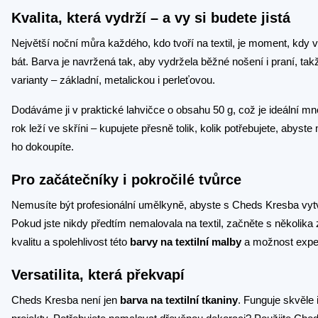
Kvalita, která vydrží – a vy si budete jistá
Největší noční můra každého, kdo tvoří na textil, je moment, kdy 
bát. Barva je navržená tak, aby vydržela běžné nošení i praní, tak
varianty – základní, metalickou i perleťovou.
Dodáváme ji v praktické lahvičce o obsahu 50 g, což je ideální mno
rok leží ve skříni – kupujete přesně tolik, kolik potřebujete, abyst
ho dokoupíte.
Pro začátečníky i pokročilé tvůrce
Nemusíte být profesionální umělkyně, abyste s Cheds Kresba vytv
Pokud jste nikdy předtím nemalovala na textil, začněte s několika 
kvalitu a spolehlivost této
barvy na textilní malby
a možnost exper
Versatilita, která překvapí
Cheds Kresba není jen
barva na textilní tkaniny
. Funguje skvěle 