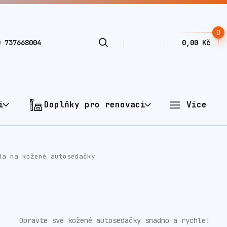
0
0 737668004
0,00 Kč
í
Doplňky pro renovaci
Více
a na kožené autosedačky
Opravte své kožené autosedačky snadno a rychle!