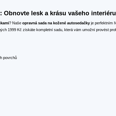
 Obnovte lesk a krásu vašeho interiéru
čkami
? Naše
opravná sada na kožené autosedačky
je perfektním 
uhých 1999 Kč získáte kompletní sadu, která vám umožní provést prof
ch povrchů