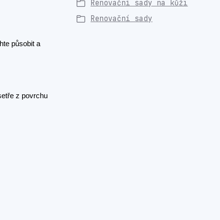
Renovační sady na kůži
Renovační sady
hte působit a
setře z povrchu