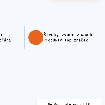
í
Široký výběr značek
přání
Produkty top značek
Potřebujete poradit?