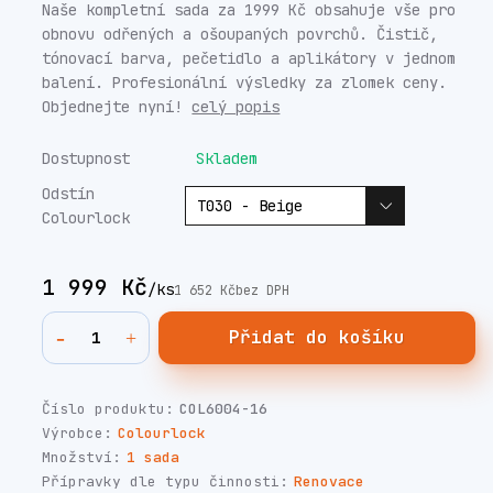
Naše kompletní sada za 1999 Kč obsahuje vše pro
obnovu odřených a ošoupaných povrchů. Čistič,
tónovací barva, pečetidlo a aplikátory v jednom
balení. Profesionální výsledky za zlomek ceny.
Objednejte nyní!
celý popis
Dostupnost
Skladem
Odstín
Colourlock
1 999 Kč
/
ks
1 652 Kč
bez DPH
Přidat do košíku
Číslo produktu:
COL6004-16
Výrobce:
Colourlock
Množství:
1 sada
Přípravky dle typu činnosti:
Renovace