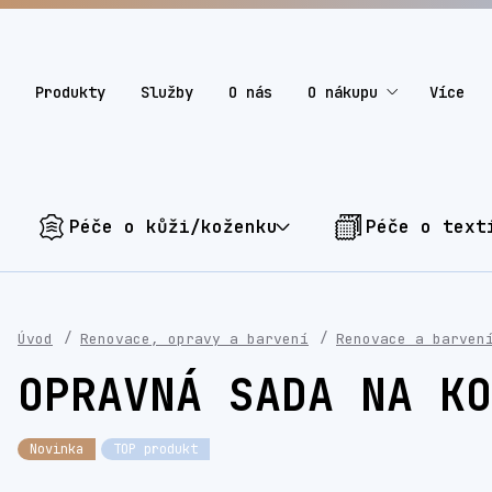
Produkty
Služby
O nás
O nákupu
Více
Péče o kůži/koženku
Péče o text
Úvod
Renovace, opravy a barvení
Renovace a barven
OPRAVNÁ SADA NA KO
Novinka
TOP produkt