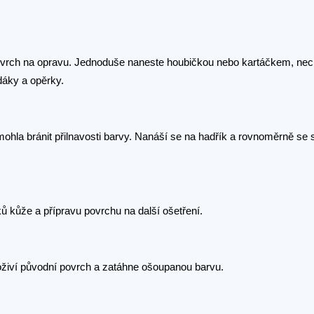
í povrch na opravu. Jednoduše naneste houbičkou nebo kartáčkem, nec
dáky a opěrky.
mohla bránit přilnavosti barvy. Nanáší se na hadřík a rovnoměrně se 
 kůže a přípravu povrchu na další ošetření.
oživí původní povrch a zatáhne ošoupanou barvu.