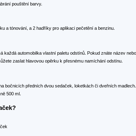
abrání pouštění barvy.
u a tónování, a 2 hadříky pro aplikaci pečetění a benzinu.
má každá automobilka vlastní paletu odstínů. Pokud znáte název nebo
můžete zaslat hlavovou opěrku k přesnému namíchání odstínu.
a bočnicích předních dvou sedaček, loketkách či dveřních madlech. 
ižně 500 ml.
daček?
aček