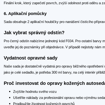
Finální krok, který zapečetí povrch, zvýší odolnost proti oděru a z
6. Aplikační pomůcky
Sada obsahuje 2 aplikační houbičky pro nanášení čistícího přípravk
Jak vybrat správný odstín?
Pro černý odstín nabízíme jednotný kód F034. Pro ostatní barvy 
uveďte jej do poznámky při objednávce. V případě nejistoty nám 
Vydatnost opravné sady
Naše sada je dostatečně vydatná pro opravy běžného opotřebení n
jako je celé sedadlo, je potřeba 300 ml barvy, na celý interiér přibl
Proč investovat do opravy kožených autose
Zvýšíte hodnotu svého vozu
Ušetříte náklady za profesionální opravu nebo výměnu sed
Prodloužíte životnost kožených povrchů