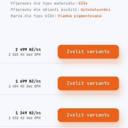
Přípravky dle typu materiálu:
Kůže
Přípravky dle oblasti použití:
Autočalounění
Barva dle typu kůže:
Hladká pigmentovaná
2 499 Kč
/
ks
Zvolit variantu
2 065 Kč
bez DPH
1 699 Kč
/
ks
Zvolit variantu
1 404 Kč
bez DPH
1 249 Kč
/
ks
Zvolit variantu
1 032 Kč
bez DPH