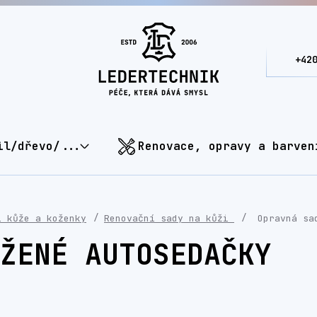
+42
il/dřevo/...
Renovace, opravy a barven
í kůže a koženky
Renovační sady na kůži
Opravná sad
ŽENÉ AUTOSEDAČKY