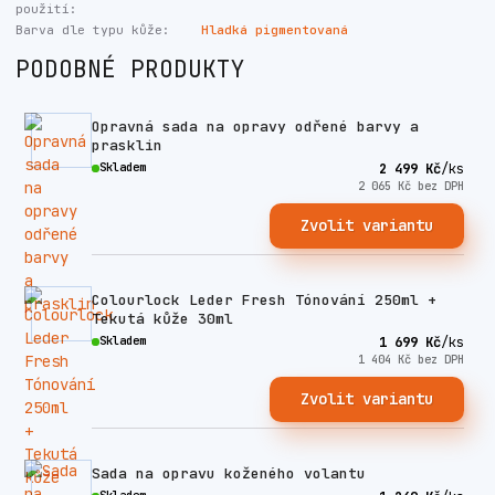
použití:
Barva dle typu kůže:
Hladká pigmentovaná
PODOBNÉ PRODUKTY
Opravná sada na opravy odřené barvy a
prasklin
Skladem
2 499 Kč
/
ks
2 065 Kč
bez DPH
Zvolit variantu
Colourlock Leder Fresh Tónování 250ml +
Tekutá kůže 30ml
Skladem
1 699 Kč
/
ks
1 404 Kč
bez DPH
Zvolit variantu
Sada na opravu koženého volantu