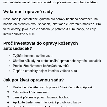
nám můžete zaslat hlavovou opěrku k přesnému namíchání odstínu.
Vydatnost opravné sady
Naše sada je dostatečně vydatná pro opravy běžného opotřebení na
bočnicích předních dvou sedaček, loketkách či dveřních madlech. Pro
větší opravy, jako je celé sedadlo, je potřeba 300 ml barvy, na celý
interiér přibližně 500 ml.
Proč investovat do opravy kožených
autosedaček?
Zvýšíte hodnotu svého vozu
Ušetříte náklady za profesionální opravu nebo výměnu sedaček
Prodloužíte životnost kožených povrchů
Zlepšíte estetický dojem interiéru vašeho auta
Jak používat opravnou sadu?
Důkladně očistěte povrch pomocí Stark čistícího přípravku
Odmastěte kůži benzinem
Jemně přebruste povrch brusnou houbou
Aplikujte Leder Fresh Tónování pro obnovu barvy