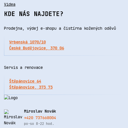
Videa
KDE NÁS NAJDETE?
Prodejna, výdej e-shopu a čistírna kožených oděvů
Vrbenská 1070/10
České Budějovice, 370 06
Servis a renovace
Štěpánovice 64
Štěpánovice, 373 73
Miroslav Novák
+420 737668004
po-so 8-22 hod.