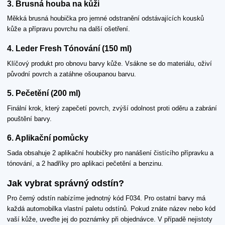
3. Brusná houba na kůži
Měkká brusná houbička pro jemné odstranění odstávajících kousků
kůže a přípravu povrchu na další ošetření.
4. Leder Fresh Tónování (150 ml)
Klíčový produkt pro obnovu barvy kůže. Vsákne se do materiálu, oživí
původní povrch a zatáhne ošoupanou barvu.
5. Pečetění (200 ml)
Finální krok, který zapečetí povrch, zvýší odolnost proti oděru a zabrání
pouštění barvy.
6. Aplikační pomůcky
Sada obsahuje 2 aplikační houbičky pro nanášení čistícího přípravku a
tónování, a 2 hadříky pro aplikaci pečetění a benzinu.
Jak vybrat správný odstín?
Pro černý odstín nabízíme jednotný kód F034. Pro ostatní barvy má
každá automobilka vlastní paletu odstínů. Pokud znáte název nebo kód
vaší kůže, uveďte jej do poznámky při objednávce. V případě nejistoty