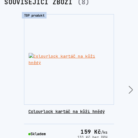
SOUVISEJÍCÍ ZBOŽÍ
8
TOP produkt
TOP prod
Colourlock kartáč na kůži hnědý
Colo
příp
159 Kč
/
ks
Skladem
Skla
131 Kč
bez DPH