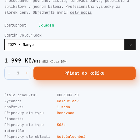
a ošoupaných povrchů. Čistič, tónovací barva, pečetidlo a
aplikátory v jednom balení. Profesionální výsledky za
zlomek ceny. Objednejte nyní!
celý popis
Dostupnost
Skladem
Odstín Colourlock
1 999 Kč
/
ks
1 652 Kč
bez DPH
Přidat do košíku
Číslo produktu:
COL6003-30
Výrobce:
Colourlock
Množství:
1 sada
Přípravky dle typu
Renovace
činnosti:
Přípravky dle typu
Kůže
materiálu:
Přípravky dle oblasti
Autočalounění