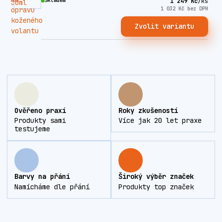
Skladem
1 249 Kč
/
ks
1 032 Kč
bez DPH
Zvolit variantu
Ověřeno praxí
Roky zkušeností
Produkty sami
Více jak 20 let praxe
testujeme
Barvy na přání
Široký výběr značek
Namícháme dle přání
Produkty top značek