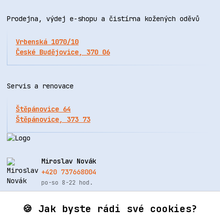
Prodejna, výdej e-shopu a čistírna kožených oděvů
Vrbenská 1070/10
České Budějovice, 370 06
Servis a renovace
Štěpánovice 64
Štěpánovice, 373 73
Miroslav Novák
+420 737668004
po-so 8-22 hod.
info@renovacekuze.cz
🍪 Jak byste rádi své cookies?