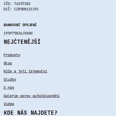
IČO: 74257382
DIČ: CZ8508121391
BANKOVNÍ SPOJENÍ
195975026/0600
NEJČTENĚJŠÍ
Produkty
Blog
Kůže a její tajemství
Služby
O nás
Galerie oprav autočalounění
Videa
KDE NÁS NAJDETE?