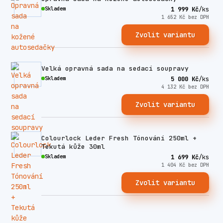
Skladem
1 999 Kč
/
ks
1 652 Kč
bez DPH
Zvolit variantu
Velká opravná sada na sedací soupravy
Skladem
5 000 Kč
/
ks
4 132 Kč
bez DPH
Zvolit variantu
Colourlock Leder Fresh Tónování 250ml +
Tekutá kůže 30ml
Skladem
1 699 Kč
/
ks
1 404 Kč
bez DPH
Zvolit variantu