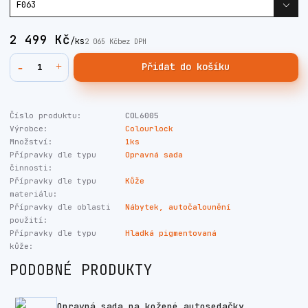
2 499 Kč
/
ks
2 065 Kč
bez DPH
Přidat do košíku
Číslo produktu:
COL6005
Výrobce:
Colourlock
Množství:
1ks
Přípravky dle typu
Opravná sada
činnosti:
Přípravky dle typu
Kůže
materiálu:
Přípravky dle oblasti
Nábytek, autočalounění
použití:
Přípravky dle typu
Hladká pigmentovaná
kůže:
PODOBNÉ PRODUKTY
Opravná sada na kožené autosedačky