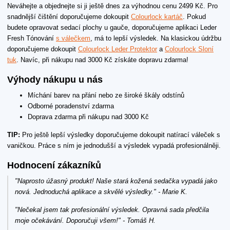
Neváhejte a objednejte si ji ještě dnes za výhodnou cenu 2499 Kč. Pro
snadnější čištění doporučujeme dokoupit
Colourlock kartáč
. Pokud
budete opravovat sedací plochy u gauče, doporučujeme aplikaci Leder
Fresh Tónování
s válečkem
, má to lepší výsledek. Na klasickou údržbu
doporučujeme dokoupit
Colourlock Leder Protektor
a
Colourlock Sloní
tuk
. Navíc, při nákupu nad 3000 Kč získáte dopravu zdarma!
Výhody nákupu u nás
Míchání barev na přání nebo ze široké škály odstínů
Odborné poradenství zdarma
Doprava zdarma při nákupu nad 3000 Kč
TIP:
Pro ještě lepší výsledky doporučujeme dokoupit natírací váleček s
vaničkou. Práce s ním je jednodušší a výsledek vypadá profesionálněji.
Hodnocení zákazníků
"Naprosto úžasný produkt! Naše stará kožená sedačka vypadá jako
nová. Jednoduchá aplikace a skvělé výsledky." - Marie K.
"Nečekal jsem tak profesionální výsledek. Opravná sada předčila
moje očekávání. Doporučuji všem!" - Tomáš H.