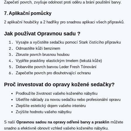
Zapečetí povrch, zvyšuje odolnost proti oděru a brání pouštění barvy.
7. Aplikační pomůcky
2 aplikační houbičky a 2 hadříky pro snadnou aplikaci všech přípravků.
Jak používat Opravnou sadu ?
Vysajte a vyčistěte sedačku pomocí Stark čistícího přípravku
Odmastěte kůži benzinem
Zbruste povrch brusnou houbou
Vyplňte praskliny elastickým tmelem (tekutá kůže)
Dobarvěte povrch barvou Leder Fresh Tónování
Zapečeťte povrch pro dlouhotrvající ochranu
Proč investovat do opravy kožené sedačky?
Prodloužíte životnost vašeho koženého nábytku
Ušetříte náklady za novou sedačku nebo profesionální opravu
Zlepšíte estetický dojem vašeho interiéru
Zvýšíte hodnotu vašeho nábytku
S naší
Opravnou sadou na opravy odřené barvy a prasklin
můžete
snadno a efektivně obnovit vzhled vašeho koženého nábytku.