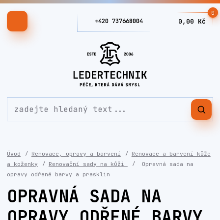
0
+420 737668004
0,00 Kč
Úvod
Renovace, opravy a barvení
Renovace a barvení kůže
a koženky
Renovační sady na kůži
Opravná sada na
opravy odřené barvy a prasklin
OPRAVNÁ SADA NA
OPRAVY ODŘENÉ BARVY