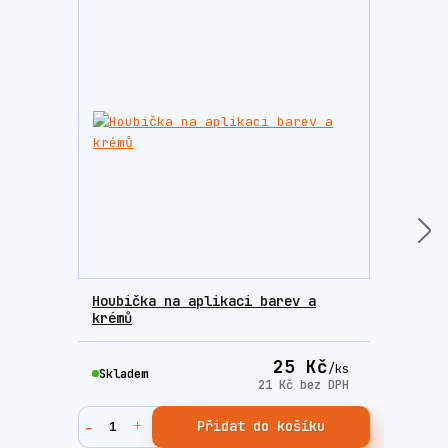
Houbička na aplikaci barev a
Sada
krémů
Fres
25 Kč
/
ks
Skladem
Skla
21 Kč
bez DPH
Přidat do košíku