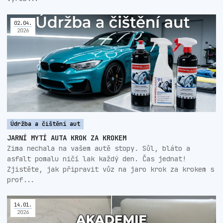
02
.
04
.
2026
Údržba a čištění aut
JARNÍ MYTÍ AUTA KROK ZA KROKEM
Zima nechala na vašem autě stopy. Sůl, bláto a
asfalt pomalu ničí lak každý den. Čas jednat!
Zjistěte, jak připravit vůz na jaro krok za krokem s
prof...
14
.
01
.
2026