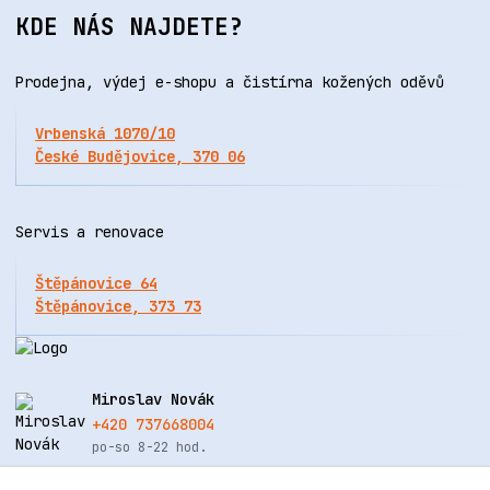
KDE NÁS NAJDETE?
Prodejna, výdej e-shopu a čistírna kožených oděvů
Vrbenská 1070/10
České Budějovice, 370 06
Servis a renovace
Štěpánovice 64
Štěpánovice, 373 73
Miroslav Novák
+420 737668004
po-so 8-22 hod.