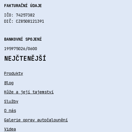
FAKTURAČNÍ ÚDAJE
IČO: 74257382
DIČ: CZ8508121391
BANKOVNÍ SPOJENÍ
195975026/0600
NEJČTENĚJŠÍ
Produkty
Blog
Kůže a její tajemství
Služby
O nás
Galerie oprav autočalounění
Videa