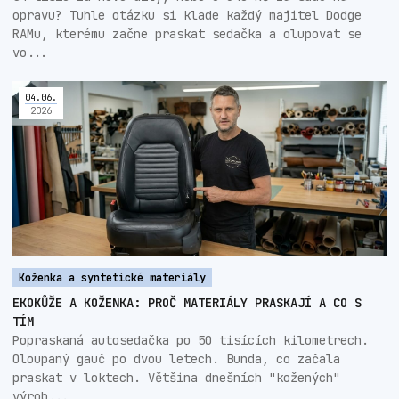
opravu? Tuhle otázku si klade každý majitel Dodge
RAMu, kterému začne praskat sedačka a olupovat se
vo...
04
.
06
.
2026
Koženka a syntetické materiály
EKOKŮŽE A KOŽENKA: PROČ MATERIÁLY PRASKAJÍ A CO S
TÍM
Popraskaná autosedačka po 50 tisících kilometrech.
Oloupaný gauč po dvou letech. Bunda, co začala
praskat v loktech. Většina dnešních "kožených"
výrob...