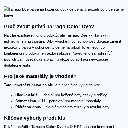
Proč zvolit právě Tarrago Color Dye?
Na trhu existuje mnoho produktů, ale
Tarrago Dye
vyniká svými
jedinečnými vlastnostmi. Díky vysoké krycí schopnosti dokáže změnit
jakoukoliv barvu – dokonce i z černé na bílou! To je něco, co
konkurenční produkty jen těžko nabízejí. Navíc jeho
samoleštící
povrch
vám ušetří čas a práci, protože po aplikaci nevyžaduje
dodatečné leštění.
Pro jaké materiály je vhodná?
Tato univerzální
barva na obuv
je speciálně vyvinuta pro:
Hladkou kůži
– ideální pro kožené boty, tašky a oděvy
Syntetickou kůži
– perfektní pro moderní materiály
Plátěnou obuv
– skvělá volba pro tenisky a textilní boty
Klíčové výhody produktu
Když si pořídíte
Tarrago Color Dye za 349 Kč
, získáte komplexní