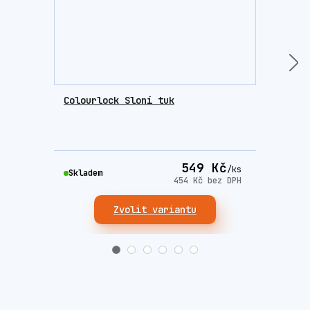
Colourlock Sloní tuk
Lešt
549 Kč
/
ks
Skla
Skladem
454 Kč
bez DPH
Zvolit variantu