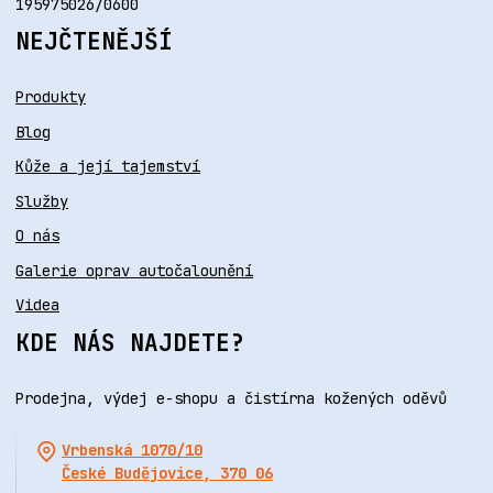
195975026/0600
NEJČTENĚJŠÍ
Produkty
Blog
Kůže a její tajemství
Služby
O nás
Galerie oprav autočalounění
Videa
KDE NÁS NAJDETE?
Prodejna, výdej e-shopu a čistírna kožených oděvů
Vrbenská 1070/10
České Budějovice, 370 06