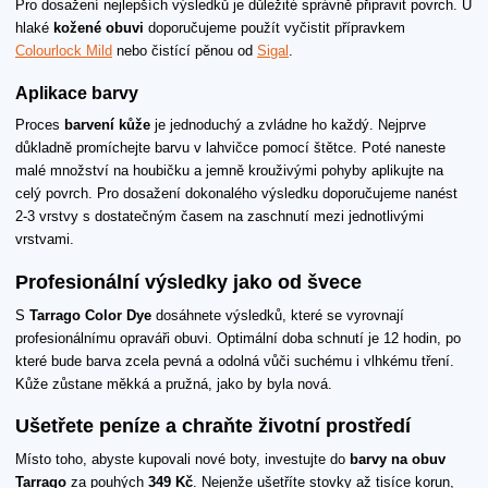
Pro dosažení nejlepších výsledků je důležité správně připravit povrch. U
hlaké
kožené obuvi
doporučujeme použít vyčistit přípravkem
Colourlock Mild
nebo čistící pěnou od
Sigal
.
Aplikace barvy
Proces
barvení kůže
je jednoduchý a zvládne ho každý. Nejprve
důkladně promíchejte barvu v lahvičce pomocí štětce. Poté naneste
malé množství na houbičku a jemně krouživými pohyby aplikujte na
celý povrch. Pro dosažení dokonalého výsledku doporučujeme nanést
2-3 vrstvy s dostatečným časem na zaschnutí mezi jednotlivými
vrstvami.
Profesionální výsledky jako od švece
S
Tarrago Color Dye
dosáhnete výsledků, které se vyrovnají
profesionálnímu opraváři obuvi. Optimální doba schnutí je 12 hodin, po
které bude barva zcela pevná a odolná vůči suchému i vlhkému tření.
Kůže zůstane měkká a pružná, jako by byla nová.
Ušetřete peníze a chraňte životní prostředí
Místo toho, abyste kupovali nové boty, investujte do
barvy na obuv
Tarrago
za pouhých
349 Kč
. Nejenže ušetříte stovky až tisíce korun,