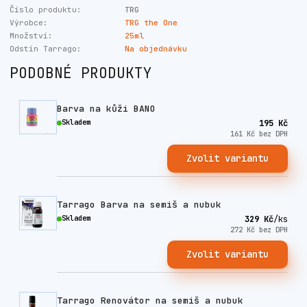
Číslo produktu:
TRG
Výrobce:
TRG the One
Množství:
25ml
Odstín Tarrago:
Na objednávku
PODOBNÉ PRODUKTY
Barva na kůži BANO
Skladem
195 Kč
161 Kč
bez DPH
Zvolit variantu
Tarrago Barva na semiš a nubuk
Skladem
329 Kč
/
ks
272 Kč
bez DPH
Zvolit variantu
Tarrago Renovátor na semiš a nubuk