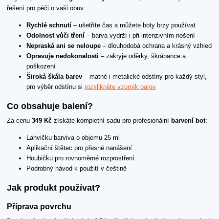
řešení pro péči o vaši obuv:
Rychlé schnutí
– ušetříte čas a můžete boty brzy používat
Odolnost vůči tření
– barva vydrží i při intenzivním nošení
Nepraská ani se neloupe
– dlouhodobá ochrana a krásný vzhled
Opravuje nedokonalosti
– zakryje oděrky, škrábance a
poškození
Široká škála barev
– matné i metalické odstíny pro každý styl,
pro výběr odstínu si
rozklikněte vzorník barev
Co obsahuje balení?
Za cenu
349 Kč
získáte kompletní sadu pro profesionální
barvení bot
:
Lahvičku barviva o objemu 25 ml
Aplikační štětec pro přesné nanášení
Houbičku pro rovnoměrné rozprostření
Podrobný návod k použití v češtině
Jak produkt používat?
Příprava povrchu