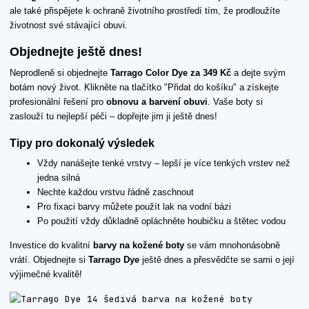
ale také přispějete k ochraně životního prostředí tím, že prodloužíte
životnost své stávající obuvi.
Objednejte ještě dnes!
Neprodleně si objednejte
Tarrago Color Dye za 349 Kč
a dejte svým
botám nový život. Klikněte na tlačítko "Přidat do košíku" a získejte
profesionální řešení pro
obnovu a barvení obuvi
. Vaše boty si
zaslouží tu nejlepší péči – dopřejte jim ji ještě dnes!
Tipy pro dokonalý výsledek
Vždy nanášejte tenké vrstvy – lepší je více tenkých vrstev než
jedna silná
Nechte každou vrstvu řádně zaschnout
Pro fixaci barvy můžete použít lak na vodní bázi
Po použití vždy důkladně opláchněte houbičku a štětec vodou
Investice do kvalitní
barvy na kožené boty
se vám mnohonásobně
vrátí. Objednejte si
Tarrago Dye
ještě dnes a přesvědčte se sami o její
výjimečné kvalitě!