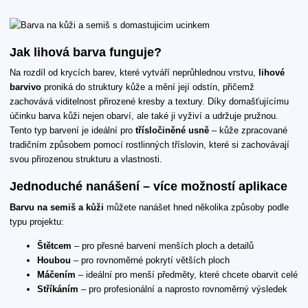
Jak lihová barva funguje?
Na rozdíl od krycích barev, které vytváří neprůhlednou vrstvu,
lihové
barvivo
proniká do struktury kůže a mění její odstín, přičemž
zachovává viditelnost přirozené kresby a textury. Díky domašťujícímu
účinku barva kůži nejen obarví, ale také ji vyživí a udržuje pružnou.
Tento typ barvení je ideální pro
třísločiněné usně
– kůže zpracované
tradičním způsobem pomocí rostlinných tříslovin, které si zachovávají
svou přirozenou strukturu a vlastnosti.
Jednoduché nanášení – více možností aplikace
Barvu na semiš a kůži
můžete nanášet hned několika způsoby podle
typu projektu:
Štětcem
– pro přesné barvení menších ploch a detailů
Houbou
– pro rovnoměrné pokrytí větších ploch
Máčením
– ideální pro menší předměty, které chcete obarvit celé
Stříkáním
– pro profesionální a naprosto rovnoměrný výsledek