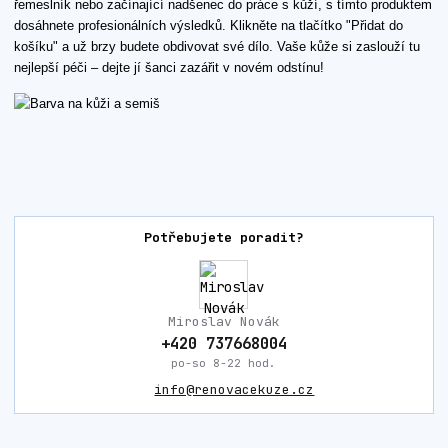
řemeslník nebo začínající nadšenec do práce s kůží, s tímto produktem
dosáhnete profesionálních výsledků. Klikněte na tlačítko "Přidat do
košíku" a už brzy budete obdivovat své dílo. Vaše kůže si zaslouží tu
nejlepší péči – dejte jí šanci zazářit v novém odstínu!
Potřebujete poradit?
Miroslav Novák
+420 737668004
po-so 8-22 hod.
info@renovacekuze.cz