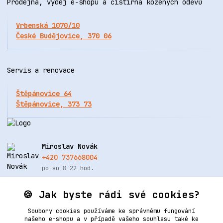
Prodejna, výdej e-shopu a čistírna kožených oděvů
Vrbenská 1070/10
České Budějovice, 370 06
Servis a renovace
Štěpánovice 64
Štěpánovice, 373 73
Miroslav Novák
+420 737668004
po-so 8-22 hod.
info@renovacekuze.cz
🍪 Jak byste rádi své cookies?
Soubory cookies používáme ke správnému fungování
našeho e-shopu a v případě vašeho souhlasu také ke