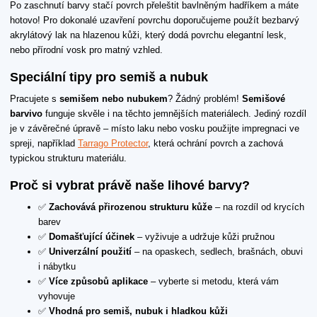
Po zaschnutí barvy stačí povrch přeleštit bavlněným hadříkem a máte
hotovo! Pro dokonalé uzavření povrchu doporučujeme použít bezbarvý
akrylátový lak na hlazenou kůži, který dodá povrchu elegantní lesk,
nebo přírodní vosk pro matný vzhled.
Speciální tipy pro semiš a nubuk
Pracujete s
semišem nebo nubukem
? Žádný problém!
Semišové
barvivo
funguje skvěle i na těchto jemnějších materiálech. Jediný rozdíl
je v závěrečné úpravě – místo laku nebo vosku použijte impregnaci ve
spreji, například
Tarrago Protector
, která ochrání povrch a zachová
typickou strukturu materiálu.
Proč si vybrat právě naše lihové barvy?
✅
Zachovává přirozenou strukturu kůže
– na rozdíl od krycích
barev
✅
Domašťující účinek
– vyživuje a udržuje kůži pružnou
✅
Univerzální použití
– na opaskech, sedlech, brašnách, obuvi
i nábytku
✅
Více způsobů aplikace
– vyberte si metodu, která vám
vyhovuje
✅
Vhodná pro semiš, nubuk i hladkou kůži