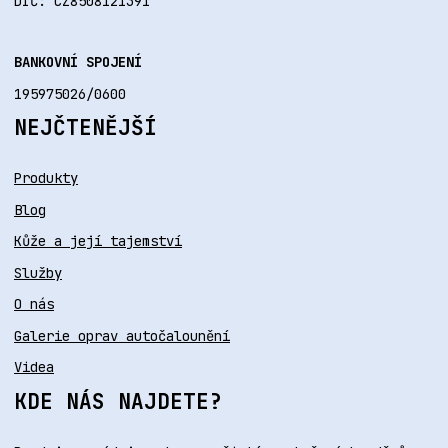
DIČ: CZ8508121391
BANKOVNÍ SPOJENÍ
195975026/0600
NEJČTENĚJŠÍ
Produkty
Blog
Kůže a její tajemství
Služby
O nás
Galerie oprav autočalounění
Videa
KDE NÁS NAJDETE?