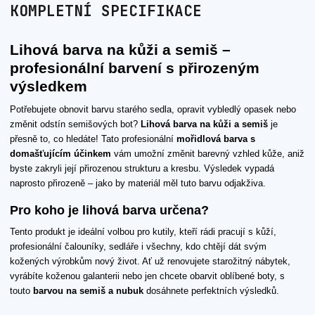
KOMPLETNÍ SPECIFIKACE
Lihová barva na kůži a semiš –
profesionální barvení s přirozeným
výsledkem
Potřebujete obnovit barvu starého sedla, opravit vybledlý opasek nebo
změnit odstín semišových bot?
Lihová barva na kůži a semiš
je
přesně to, co hledáte! Tato profesionální
mořidlová barva s
domašťujícím účinkem
vám umožní změnit barevný vzhled kůže, aniž
byste zakryli její přirozenou strukturu a kresbu. Výsledek vypadá
naprosto přirozeně – jako by materiál měl tuto barvu odjakživa.
Pro koho je lihová barva určena?
Tento produkt je ideální volbou pro kutily, kteří rádi pracují s kůží,
profesionální čalouníky, sedláře i všechny, kdo chtějí dát svým
kožených výrobkům nový život. Ať už renovujete starožitný nábytek,
vyrábíte koženou galanterii nebo jen chcete obarvit oblíbené boty, s
touto
barvou na semiš a nubuk
dosáhnete perfektních výsledků.