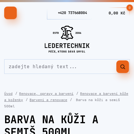
0
+420 737668004
0,00 Kč
Úvod
Renovace, opravy a barvení
Renovace a barvení kůže
a koženky
Barvení a renovace
Barva na kůži a semiš
500ml
BARVA NA KŮŽI A
SEMIŠ 500ML