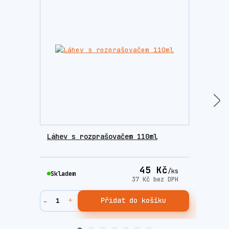
Láhev s rozprašovačem 110ml
Tarr
45 Kč
/
ks
Skladem
Skla
37 Kč
bez DPH
Přidat do košíku