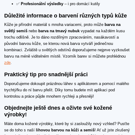
✅
Profesionální výsledky
– i pro domácí kutily
Důležité informace o barvení různých typů kůže
Kůže je přírodní materiál s mnoha variacemi, proto může
barva na
světlý semiš
nebo
barva na tmavý nubuk
vypadat na každém kusu
trochu odlišně. Je to dáno rozdílným zpracováním, nasákavostí a
původní barvou kůže, se kterou nová barva vytváří jedinečnou
kombinaci. Zvláště u světlých odstínů doporučujeme nejprve vyzkoušet
barvu na méně viditelném místě. Vzorník barev si můžete prohlédnou
zde
.
Praktický tip pro snadnější práci
Doporučujeme dokoupit prázdnou láhev s aplikátorem a pomocí malého
trychtýřku do ní barvu přelít. Díky tomu budete mít aplikaci pod
kontrolou a práce půjde mnohem rychleji a přesněji!
Objednejte ještě dnes a oživte své kožené
výrobky!
Máte doma kožené výrobky, které by si zasloužily nový vzhled? Pusťte
se do toho s naší
lihovou barvou na kůži a semiš
! Ať už jste zkušený