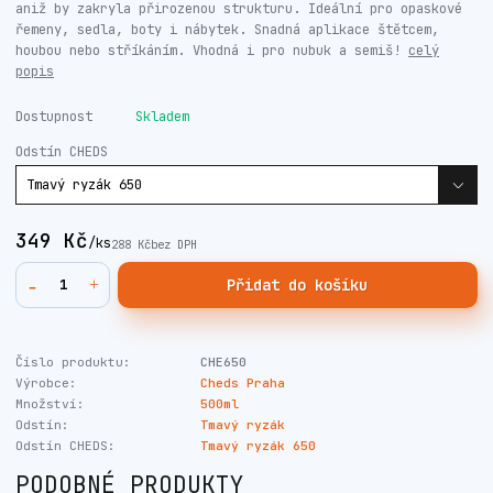
aniž by zakryla přirozenou strukturu. Ideální pro opaskové
řemeny, sedla, boty i nábytek. Snadná aplikace štětcem,
houbou nebo stříkáním. Vhodná i pro nubuk a semiš!
celý
popis
Dostupnost
Skladem
Odstín CHEDS
349 Kč
/
ks
288 Kč
bez DPH
Přidat do košíku
Číslo produktu:
CHE650
Výrobce:
Cheds Praha
Množství:
500ml
Odstín:
Tmavý ryzák
Odstín CHEDS:
Tmavý ryzák 650
PODOBNÉ PRODUKTY