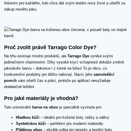
řešením pro každého, kdo chce dát svým botám nový život a ušetřit za
nákup nového páru.
Proč zvolit právě Tarrago Color Dye?
Na trhu existuje mnoho produktů, ale
Tarrago Dye
vyniká svými
jedinečnými vlastnostmi. Díky vysoké krycí schopnosti dokáže změnit
jakoukoliv barvu – dokonce i z černé na bílou! To je něco, co
konkurenční produkty jen těžko nabízejí. Navíc jeho
samoleštící
povrch
vám ušetří čas a práci, protože po aplikaci nevyžaduje
dodatečné leštění.
Pro jaké materiály je vhodná?
Tato univerzální
barva na obuv
je speciálně vyvinuta pro:
Hladkou kůži
– ideální pro kožené boty, tašky a oděvy
Syntetickou kůži
– perfektní pro moderní materiály
Plátěnou obuv
– skvělá volba pro tenisky a textilní boty