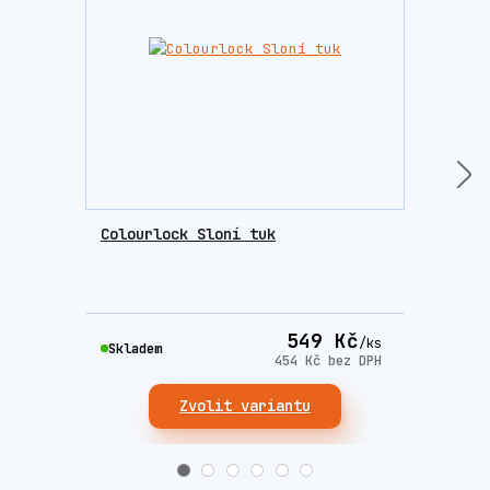
Colourlock Sloní tuk
Lešt
549 Kč
/
ks
Skla
Skladem
454 Kč
bez DPH
Zvolit variantu