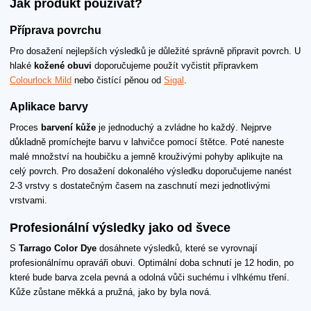
Jak produkt používat?
Příprava povrchu
Pro dosažení nejlepších výsledků je důležité správně připravit povrch. U
hlaké
kožené obuvi
doporučujeme použít vyčistit přípravkem
Colourlock Mild
nebo čistící pěnou od
Sigal
.
Aplikace barvy
Proces
barvení kůže
je jednoduchý a zvládne ho každý. Nejprve
důkladně promíchejte barvu v lahvičce pomocí štětce. Poté naneste
malé množství na houbičku a jemně krouživými pohyby aplikujte na
celý povrch. Pro dosažení dokonalého výsledku doporučujeme nanést
2-3 vrstvy s dostatečným časem na zaschnutí mezi jednotlivými
vrstvami.
Profesionální výsledky jako od švece
S
Tarrago Color Dye
dosáhnete výsledků, které se vyrovnají
profesionálnímu opraváři obuvi. Optimální doba schnutí je 12 hodin, po
které bude barva zcela pevná a odolná vůči suchému i vlhkému tření.
Kůže zůstane měkká a pružná, jako by byla nová.