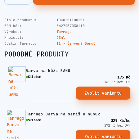
Číslo produktu:
TDC010110025A
EAN kód:
8427457038110
Výrobce:
Tarrago
Množství:
25ml
Odstín Tarrago:
11 - Červená Bordó
PODOBNÉ PRODUKTY
Barva na kůži BANO
Skladem
195 Kč
161 Kč
bez DPH
Zvolit variantu
Tarrago Barva na semiš a nubuk
Skladem
329 Kč
/
ks
272 Kč
bez DPH
Zvolit variantu