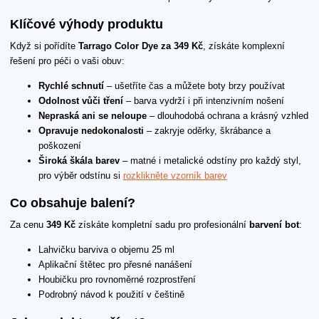
Klíčové výhody produktu
Když si pořídíte
Tarrago Color Dye za 349 Kč
, získáte komplexní
řešení pro péči o vaši obuv:
Rychlé schnutí
– ušetříte čas a můžete boty brzy používat
Odolnost vůči tření
– barva vydrží i při intenzivním nošení
Nepraská ani se neloupe
– dlouhodobá ochrana a krásný vzhled
Opravuje nedokonalosti
– zakryje oděrky, škrábance a
poškození
Široká škála barev
– matné i metalické odstíny pro každý styl,
pro výběr odstínu si
rozklikněte vzorník barev
Co obsahuje balení?
Za cenu
349 Kč
získáte kompletní sadu pro profesionální
barvení bot
:
Lahvičku barviva o objemu 25 ml
Aplikační štětec pro přesné nanášení
Houbičku pro rovnoměrné rozprostření
Podrobný návod k použití v češtině