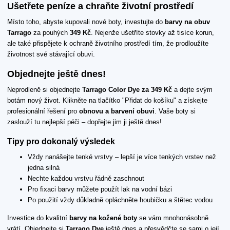
Ušetřete peníze a chraňte životní prostředí
Místo toho, abyste kupovali nové boty, investujte do
barvy na obuv
Tarrago
za pouhých
349 Kč
. Nejenže ušetříte stovky až tisíce korun,
ale také přispějete k ochraně životního prostředí tím, že prodloužíte
životnost své stávající obuvi.
Objednejte ještě dnes!
Neprodleně si objednejte
Tarrago Color Dye za 349 Kč
a dejte svým
botám nový život. Klikněte na tlačítko "Přidat do košíku" a získejte
profesionální řešení pro
obnovu a barvení obuvi
. Vaše boty si
zaslouží tu nejlepší péči – dopřejte jim ji ještě dnes!
Tipy pro dokonalý výsledek
Vždy nanášejte tenké vrstvy – lepší je více tenkých vrstev než
jedna silná
Nechte každou vrstvu řádně zaschnout
Pro fixaci barvy můžete použít lak na vodní bázi
Po použití vždy důkladně opláchněte houbičku a štětec vodou
Investice do kvalitní
barvy na kožené boty
se vám mnohonásobně
vrátí. Objednejte si
Tarrago Dye
ještě dnes a přesvědčte se sami o její