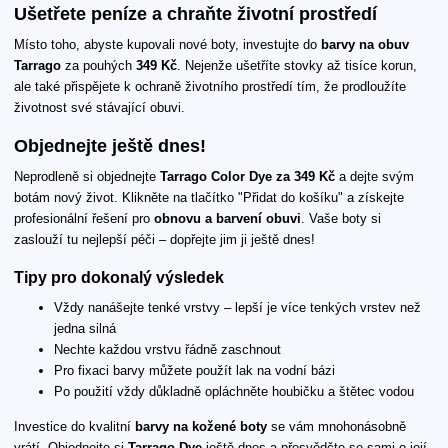
Ušetřete peníze a chraňte životní prostředí
Místo toho, abyste kupovali nové boty, investujte do
barvy na obuv
Tarrago
za pouhých
349 Kč
. Nejenže ušetříte stovky až tisíce korun,
ale také přispějete k ochraně životního prostředí tím, že prodloužíte
životnost své stávající obuvi.
Objednejte ještě dnes!
Neprodleně si objednejte
Tarrago Color Dye za 349 Kč
a dejte svým
botám nový život. Klikněte na tlačítko "Přidat do košíku" a získejte
profesionální řešení pro
obnovu a barvení obuvi
. Vaše boty si
zaslouží tu nejlepší péči – dopřejte jim ji ještě dnes!
Tipy pro dokonalý výsledek
Vždy nanášejte tenké vrstvy – lepší je více tenkých vrstev než
jedna silná
Nechte každou vrstvu řádně zaschnout
Pro fixaci barvy můžete použít lak na vodní bázi
Po použití vždy důkladně opláchněte houbičku a štětec vodou
Investice do kvalitní
barvy na kožené boty
se vám mnohonásobně
vrátí. Objednejte si
Tarrago Dye
ještě dnes a přesvědčte se sami o její