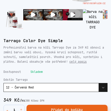
Tarrago Color Dye Simple
Profesionální barva na kůži Tarrago Dye za 349 Kč obnoví a
změní barvu vaší obuvi. Vysoká krycí schopnost, rychlé
schnutí, samoleštící povrch. Vhodná pro kůži, syntetiku i
plátno. Balení obsahuje vše potřebné!
celý popis
Dostupnost
Skladem
Odstín Tarrago
349 Kč
/
ks
288 Kč
bez DPH
Přidat do košíku