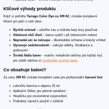
Klíčové výhody produktu
Když si pořídíte
Tarrago Color Dye za 349 Kč
, získáte komplexní
řešení pro péči o vaši obuv:
Rychlé schnutí
– ušetříte čas a můžete boty brzy používat
Odolnost vůči tření
– barva vydrží i při intenzivním nošení
Nepraská ani se neloupe
– dlouhodobá ochrana a krásný vzhled
Opravuje nedokonalosti
– zakryje oděrky, škrábance a
poškození
Široká škála barev
– matné i metalické odstíny pro každý styl,
pro výběr odstínu si
rozklikněte vzorník barev
Co obsahuje balení?
Za cenu
349 Kč
získáte kompletní sadu pro profesionální
barvení bot
:
Lahvičku barviva o objemu 25 ml
Aplikační štětec pro přesné nanášení
Houbičku pro rovnoměrné rozprostření
Podrobný návod k použití v češtině