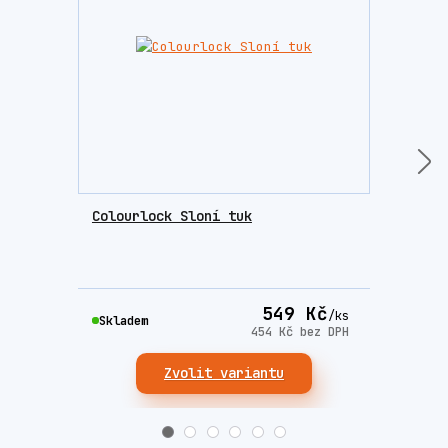
Colourlock Sloní tuk
Lešt
549 Kč
/
ks
Skla
Skladem
454 Kč
bez DPH
Zvolit variantu