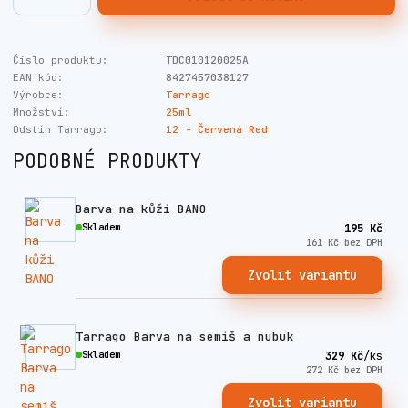
Číslo produktu:
TDC010120025A
EAN kód:
8427457038127
Výrobce:
Tarrago
Množství:
25ml
Odstín Tarrago:
12 - Červená Red
PODOBNÉ PRODUKTY
Barva na kůži BANO
Skladem
195 Kč
161 Kč
bez DPH
Zvolit variantu
Tarrago Barva na semiš a nubuk
Skladem
329 Kč
/
ks
272 Kč
bez DPH
Zvolit variantu