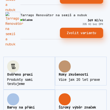
Tarrago Renovátor na semiš a nubuk
Skladem
369 Kč
/
ks
305 Kč
bez DPH
Zvolit variantu
Ověřeno praxí
Roky zkušeností
Produkty sami
Více jak 20 let praxe
testujeme
Barvy na přání
Široký výběr značek