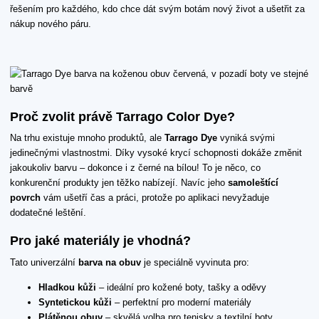
řešením pro každého, kdo chce dát svým botám nový život a ušetřit za
nákup nového páru.
Proč zvolit právě Tarrago Color Dye?
Na trhu existuje mnoho produktů, ale
Tarrago Dye
vyniká svými
jedinečnými vlastnostmi. Díky vysoké krycí schopnosti dokáže změnit
jakoukoliv barvu – dokonce i z černé na bílou! To je něco, co
konkurenční produkty jen těžko nabízejí. Navíc jeho
samoleštící
povrch
vám ušetří čas a práci, protože po aplikaci nevyžaduje
dodatečné leštění.
Pro jaké materiály je vhodná?
Tato univerzální
barva na obuv
je speciálně vyvinuta pro:
Hladkou kůži
– ideální pro kožené boty, tašky a oděvy
Syntetickou kůži
– perfektní pro moderní materiály
Plátěnou obuv
– skvělá volba pro tenisky a textilní boty