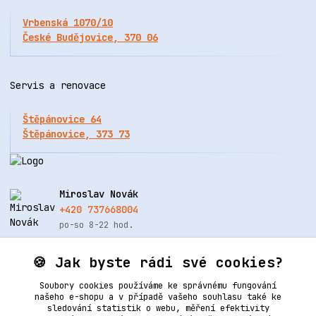
Vrbenská 1070/10
České Budějovice, 370 06
Servis a renovace
Štěpánovice 64
Štěpánovice, 373 73
Miroslav Novák
+420 737668004
po-so 8-22 hod.
info@renovacekuze.cz
🍪 Jak byste rádi své cookies?
Soubory cookies používáme ke správnému fungování
našeho e-shopu a v případě vašeho souhlasu také ke
sledování statistik o webu, měření efektivity