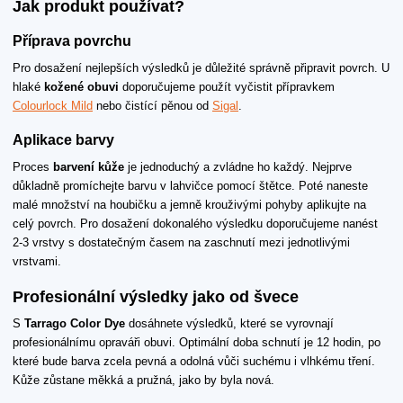
Jak produkt používat?
Příprava povrchu
Pro dosažení nejlepších výsledků je důležité správně připravit povrch. U
hlaké
kožené obuvi
doporučujeme použít vyčistit přípravkem
Colourlock Mild
nebo čistící pěnou od
Sigal
.
Aplikace barvy
Proces
barvení kůže
je jednoduchý a zvládne ho každý. Nejprve
důkladně promíchejte barvu v lahvičce pomocí štětce. Poté naneste
malé množství na houbičku a jemně krouživými pohyby aplikujte na
celý povrch. Pro dosažení dokonalého výsledku doporučujeme nanést
2-3 vrstvy s dostatečným časem na zaschnutí mezi jednotlivými
vrstvami.
Profesionální výsledky jako od švece
S
Tarrago Color Dye
dosáhnete výsledků, které se vyrovnají
profesionálnímu opraváři obuvi. Optimální doba schnutí je 12 hodin, po
které bude barva zcela pevná a odolná vůči suchému i vlhkému tření.
Kůže zůstane měkká a pružná, jako by byla nová.