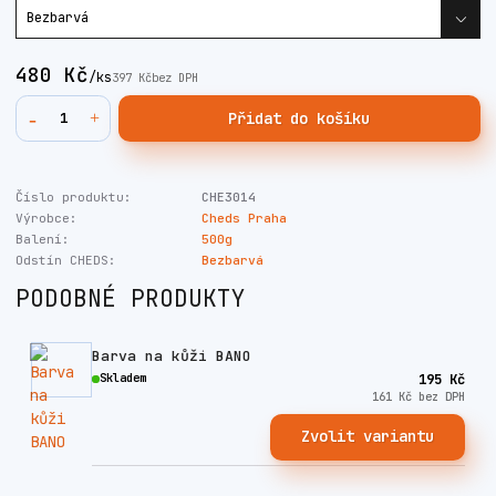
480 Kč
/
ks
397 Kč
bez DPH
Přidat do košíku
Číslo produktu:
CHE3014
Výrobce:
Cheds Praha
Balení:
500g
Odstín CHEDS:
Bezbarvá
PODOBNÉ PRODUKTY
Barva na kůži BANO
Skladem
195 Kč
161 Kč
bez DPH
Zvolit variantu