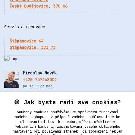
České Budějovice, 370 06
Servis a renovace
Štěpánovice 64
Štěpánovice, 373 73
Miroslav Novák
+420 737668004
po-so 8-22 hod.
info@renovacekuze.cz
🍪 Jak byste rádi své cookies?
Soubory cookies používáme ke správnému fungování
našeho e-shopu a v případě vašeho souhlasu také ke
sledování statistik o webu, měření efektivity
reklamních kampaní, zapamatování vašeho oblíbeného
nastavení při používání stránek, či zobrazení reklam