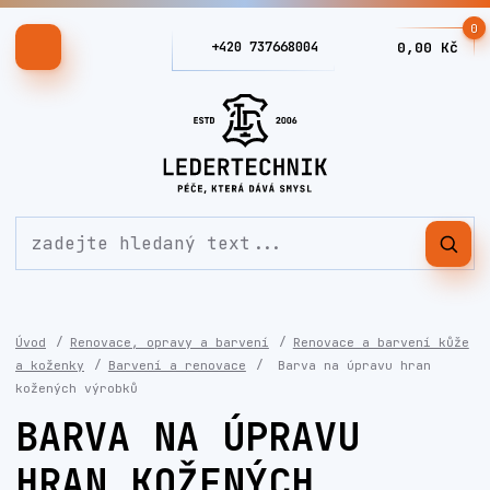
0
+420 737668004
0,00 Kč
Úvod
Renovace, opravy a barvení
Renovace a barvení kůže
a koženky
Barvení a renovace
Barva na úpravu hran
kožených výrobků
BARVA NA ÚPRAVU
HRAN KOŽENÝCH