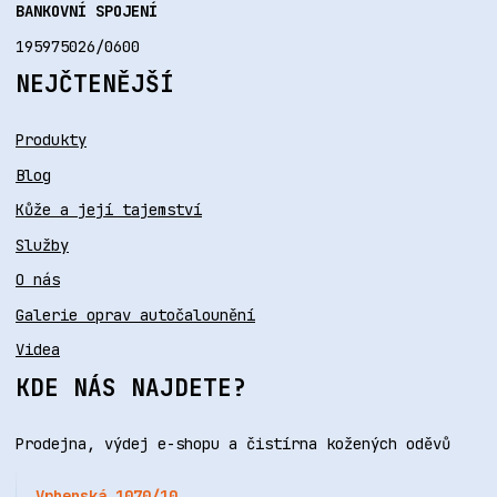
BANKOVNÍ SPOJENÍ
195975026/0600
NEJČTENĚJŠÍ
Produkty
Blog
Kůže a její tajemství
Služby
O nás
Galerie oprav autočalounění
Videa
KDE NÁS NAJDETE?
Prodejna, výdej e-shopu a čistírna kožených oděvů
Vrbenská 1070/10